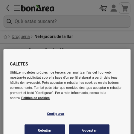
Drogueria
Netejadors de la llar
Netejadors de la llar
GALETES
Ordenat per
Utilitzem galetes pròpies i de tercers per analitzar l’ús del lloc web i
mostrar-te publicitat sobre la base d’un perfil elaborat a partir dels teus
hàbits de navegació. Pots acceptar o rebutjar les cookies en els botons
corresponents. També pots triar que cookies desitges acceptar o rebutjar
prement el botó “Configurar”. Per a més informació, consulta la
nostra
Política de cookies
Configurar
Rebutjar
Acceptar