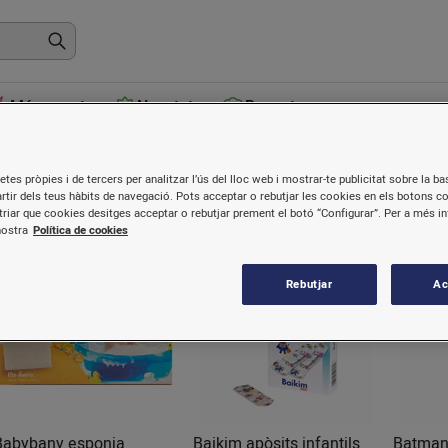
Més venuts
Novetats
Receptes
rticles d'higiene
etes pròpies i de tercers per analitzar l’ús del lloc web i mostrar-te publicitat sobre la bas
artir dels teus hàbits de navegació. Pots acceptar o rebutjar les cookies en els botons c
riar que cookies desitges acceptar o rebutjar prement el botó “Configurar”. Per a més i
nostra
Política de cookies
Rebutjar
Ac
Babybany esponja
Baikim apòsits infantils
Batman