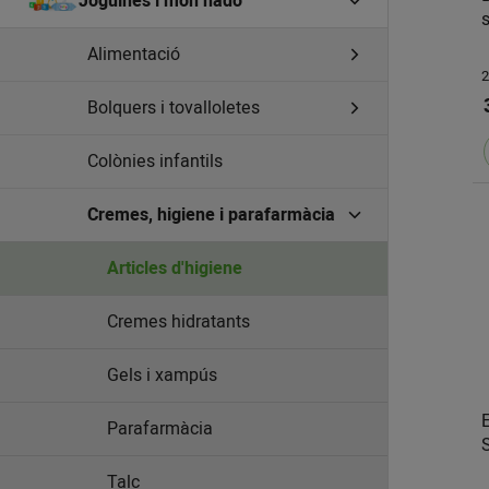
Joguines i món nadó
Alimentació
2
Bolquers i tovalloletes
Colònies infantils
Cremes, higiene i parafarmàcia
Articles d'higiene
Cremes hidratants
Gels i xampús
Parafarmàcia
Talc