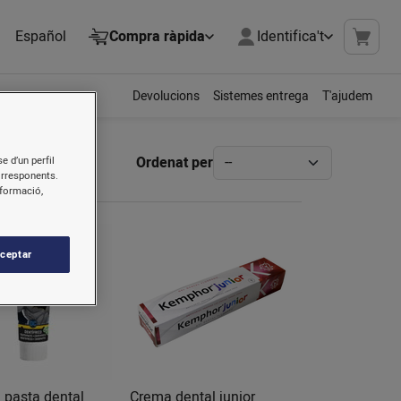
Español
Compra ràpida
Identifica't
Devolucions
Sistemes entrega
T'ajudem
Ordenat per
e d’un perfil
orresponents.
nformació,
ceptar
 pasta dental
Crema dental junior