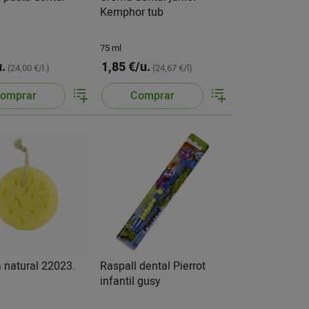
Kemphor tub
75 ml
u.
1,85 €/u.
(24,00 €/l.)
(24,67 €/l)
omprar
Comprar
 natural 22023.
Raspall dental Pierrot
infantil gusy