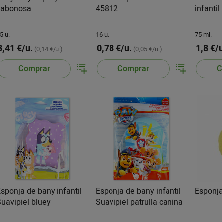
sabonosa
45812
infantil
5 u.
16 u.
75 ml.
3,41 €/u.
0,78 €/u.
1,8 €/
(0,14 €/u.)
(0,05 €/u.)
Comprar
Comprar
C
Esponja de bany infantil
Esponja de bany infantil
Esponja
Suavipiel bluey
Suavipiel patrulla canina