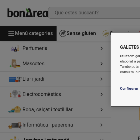
Begudes
Drogueria
Higiene i cosmètica
Menú categories
Sense gluten
Gourmet
GALETES
Perfumeria
A
Utilitzem gal
elaborat a p
Mascotes
També pots t
consulta la 
Llar i jardí
Configurar
Electrodomèstics
Roba, calçat i tèxtil llar
Informàtica i papereria