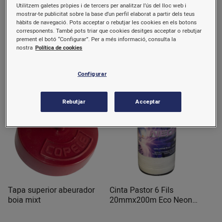
Utilitzem galetes pròpies i de tercers per analitzar l’ús del lloc web i
Aïllador Z-69 Cinta P / Tub
Vareta Inox Reg.Tremuja
mostrar-te publicitat sobre la base d’un perfil elaborat a partir dels teus
50mm PA427 Zar
748mm Rotecna
hàbits de navegació. Pots acceptar o rebutjar les cookies en els botons
corresponents. També pots triar que cookies desitges acceptar o rebutjar
1 u.
prement el botó “Configurar”. Per a més informació, consulta la
nostra
Política de cookies
1,09 €/u.
5,57 €/u.
Comprar
Comprar
Configurar
Rebutjar
Acceptar
Tapa superior abeurador
Cinta Pastor 6 Fils
boia mixt
20mmx200m Eco Neon
PA471 Zar