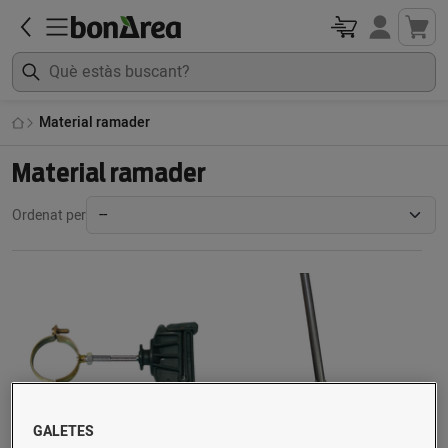
Material ramader
Material ramader
Ordenat per
GALETES