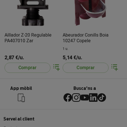
Aïllador Z-20 Regulable
Abeurador Conills Boia
PA407010 Zar
10247 Copele
1 u.
2,87 €/u.
5,14 €/u.
Comprar
Comprar
App mòbil
Busca'ns a
Servei al client