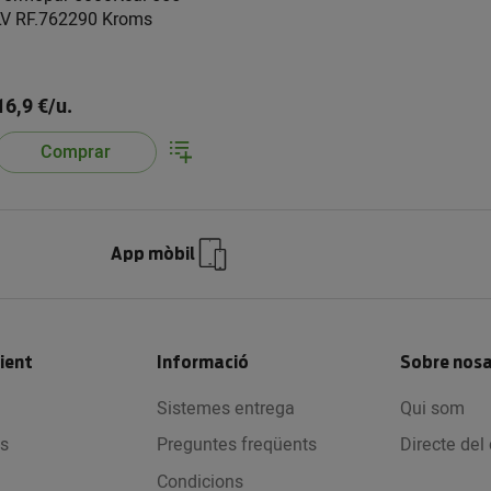
LV RF.762290 Kroms
16,9 €/u.
Comprar
App mòbil
lient
Informació
Sobre nosa
Sistemes entrega
Qui som
s
Preguntes freqüents
Directe de
Condicions