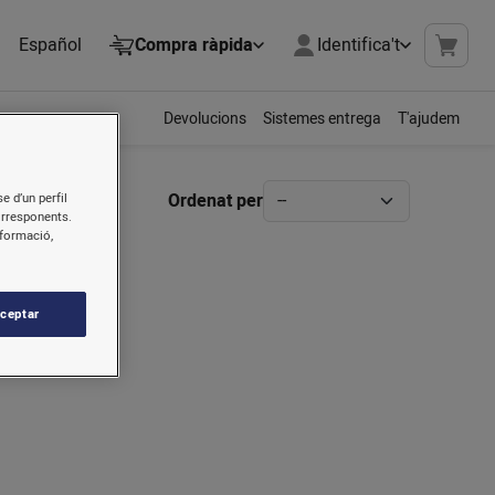
Español
Compra ràpida
Identifica't
Devolucions
Sistemes entrega
T'ajudem
Ordenat per
e d’un perfil
orresponents.
nformació,
ceptar