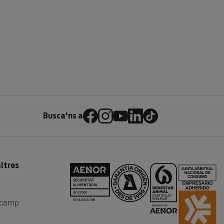
Busca'ns a
ltres
l camp