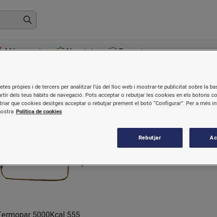
Més venuts
Novetats
Receptes
Material gas
etes pròpies i de tercers per analitzar l’ús del lloc web i mostrar-te publicitat sobre la bas
artir dels teus hàbits de navegació. Pots acceptar o rebutjar les cookies en els botons c
riar que cookies desitges acceptar o rebutjar prement el botó “Configurar”. Per a més i
nostra
Política de cookies
Rebutjar
Ac
Termopar 5000Kcal 555