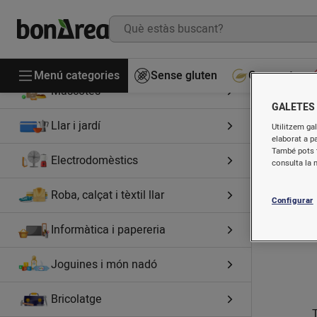
Higiene i cosmètica
Perfumeria
Menú categories
Sense gluten
Gourmet
Mascotes
GALETES
Llar i jardí
Utilitzem gal
elaborat a p
També pots t
Electrodomèstics
consulta la 
Roba, calçat i tèxtil llar
Configurar
Informàtica i papereria
Joguines i món nadó
Bricolatge