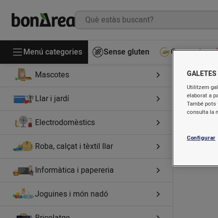
Drogueria
Higiene i cosmètica
Perfumeria
Menú categories
Sense gluten
Gourmet
GALETES
Mascotes
Utilitzem gal
elaborat a p
Llar i jardí
També pots t
consulta la 
Electrodomèstics
Configurar
Roba, calçat i tèxtil llar
Informàtica i papereria
Joguines i món nadó