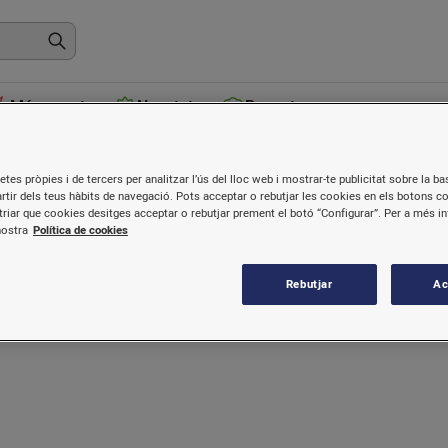
Més venuts
Novetats
Receptes
Consumibles benzineres i rentad
etes pròpies i de tercers per analitzar l’ús del lloc web i mostrar-te publicitat sobre la bas
artir dels teus hàbits de navegació. Pots acceptar o rebutjar les cookies en els botons c
riar que cookies desitges acceptar o rebutjar prement el botó “Configurar”. Per a més i
nostra
Política de cookies
Rebutjar
Ac