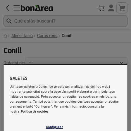
Alimentació
Carns i ous
Conill
Conill
Ordenat per
GALETES
Baixada
Utilitzem galetes pròpies i de tercers per analitzar l’ús del lloc web i
preu
mostrar-te publicitat sobre la base d’un perfil elaborat a partir dels teus
hàbits de navegació. Pots acceptar o rebutjar les cookies en els botons
corresponents. També pots triar que cookies desitges acceptar o rebutjar
prement el botó “Configurar”. Per a més informació, consulta la
nostra
Política de cookies
Configurar