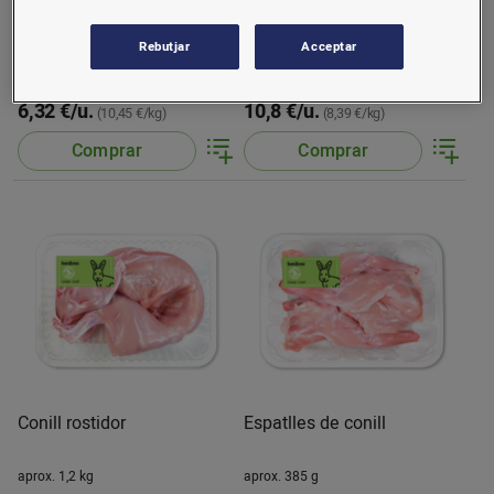
Mig conill trossejat
Conill sencer
Rebutjar
Acceptar
aprox. 605 g
aprox. 1,3 kg
6,32 €/u.
10,8 €/u.
(10,45 €/kg)
(8,39 €/kg)
Comprar
Comprar
Conill rostidor
Espatlles de conill
aprox. 1,2 kg
aprox. 385 g