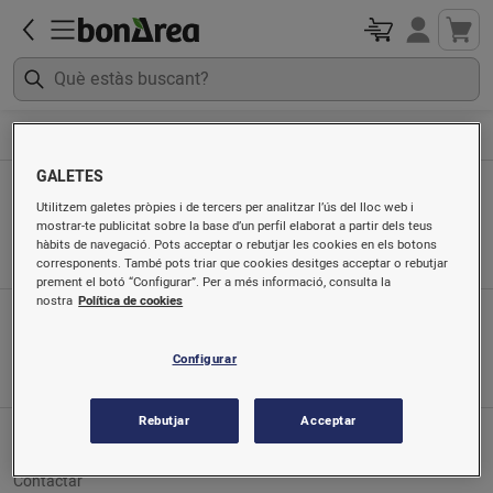
Begudes
Cervesa
GALETES
Cervesa
Utilitzem galetes pròpies i de tercers per analitzar l’ús del lloc web i
mostrar-te publicitat sobre la base d’un perfil elaborat a partir dels teus
Ordenat per
hàbits de navegació. Pots acceptar o rebutjar les cookies en els botons
corresponents. També pots triar que cookies desitges acceptar o rebutjar
prement el botó “Configurar”. Per a més informació, consulta la
nostra
Política de cookies
App mòbil
Busca'ns a
Configurar
Rebutjar
Acceptar
Servei al client
Contactar