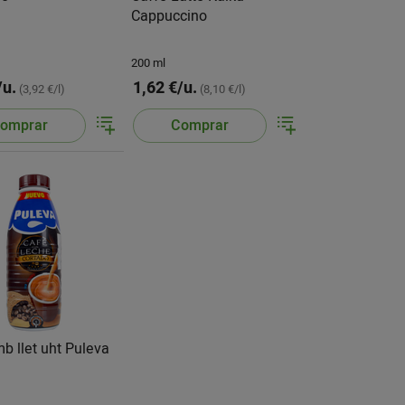
Cappuccino
200 ml
/u.
1,62 €/u.
(3,92 €/l)
(8,10 €/l)
omprar
Comprar
b llet uht Puleva