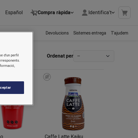
Español
Compra ràpida
Identifica't
Devolucions
Sistemes entrega
T'ajudem
Ordenat per
e d’un perfil
orresponents.
nformació,
ceptar
so
Caffe Latte Kaiku