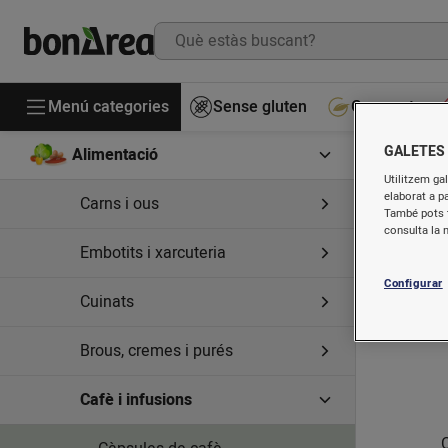
Menú categories
Sense gluten
Gourmet
GALETES
Alimentació
Utilitzem gal
elaborat a p
Carns i ous
També pots t
consulta la 
Embotits i xarcuteria
Configurar
Cuinats
Brous, cremes i purés
Cafè i infusions