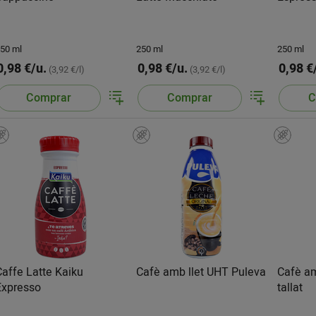
50 ml
250 ml
250 ml
0,98 €/u.
0,98 €/u.
0,98 €
(3,92 €/l)
(3,92 €/l)
Comprar
Comprar
C
Caffe Latte Kaiku
Cafè amb llet UHT Puleva
Cafè am
Expresso
tallat