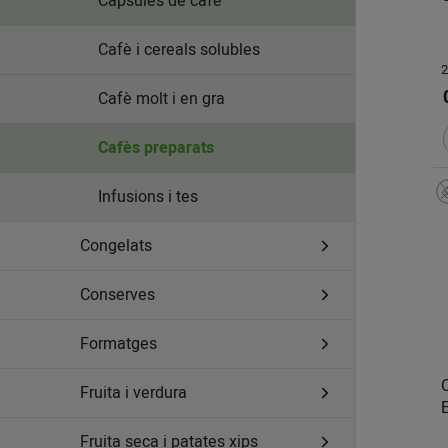
Càpsules de cafè
Cafè i cereals solubles
2
Cafè molt i en gra
Cafès preparats
Infusions i tes
Congelats
Conserves
Formatges
Fruita i verdura
Fruita seca i patates xips