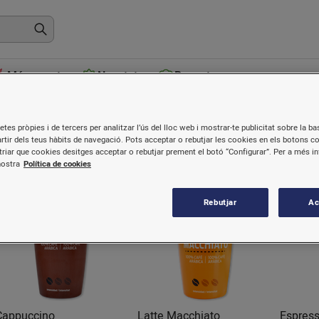
Més venuts
Novetats
Receptes
Cafès preparats
etes pròpies i de tercers per analitzar l’ús del lloc web i mostrar-te publicitat sobre la bas
artir dels teus hàbits de navegació. Pots acceptar o rebutjar les cookies en els botons c
riar que cookies desitges acceptar o rebutjar prement el botó “Configurar”. Per a més i
nostra
Política de cookies
Rebutjar
Ac
Cappuccino
Latte Macchiato
Espres