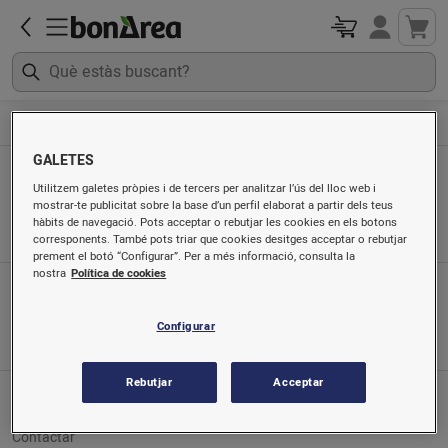
Automoció
Cadenes i fundes pneumàtics
GALETES
Cadenes i fundes pneumàtics
Utilitzem galetes pròpies i de tercers per analitzar l’ús del lloc web i
mostrar-te publicitat sobre la base d’un perfil elaborat a partir dels teus
Ordenat per
hàbits de navegació. Pots acceptar o rebutjar les cookies en els botons
corresponents. També pots triar que cookies desitges acceptar o rebutjar
prement el botó “Configurar”. Per a més informació, consulta la
nostra
Política de cookies
App mòbil
Busca'ns a
Configurar
Rebutjar
Acceptar
Servei al client
Contactar