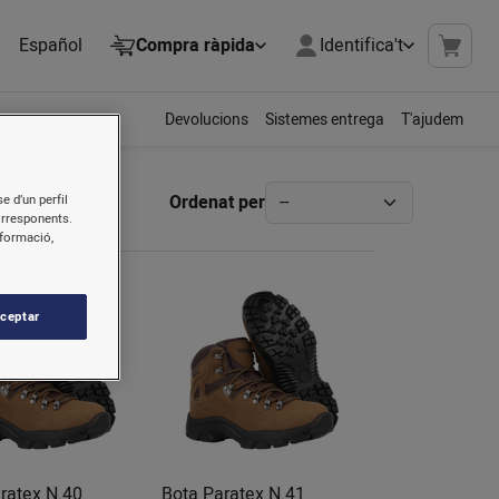
Español
Compra ràpida
Identifica't
Devolucions
Sistemes entrega
T'ajudem
Ordenat per
e d’un perfil
orresponents.
nformació,
ceptar
ratex N.40
Bota Paratex N.41