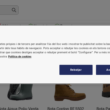
Més venuts
Novetats
Receptes
otes i sabates
etes pròpies i de tercers per analitzar l’ús del lloc web i mostrar-te publicitat sobre la bas
artir dels teus hàbits de navegació. Pots acceptar o rebutjar les cookies en els botons c
riar que cookies desitges acceptar o rebutjar prement el botó “Configurar”. Per a més i
nostra
Política de cookies
Rebutjar
Ac
Bota Aigua Poliu Verda
Bota Cordon RF.5502
Bota Pa