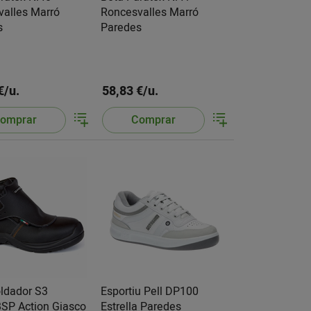
valles Marró
Roncesvalles Marró
s
Paredes
€/u.
58,83 €/u.
omprar
Comprar
ldador S3
Esportiu Pell DP100
SP Action Giasco
Estrella Paredes