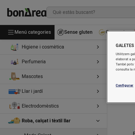
Cuinats
Begudes
Menú categories
Drogueria
Sense gluten
Gourmet
GALETES
Higiene i cosmètica
B
Utilitzem gal
elaborat a p
Perfumeria
També pots t
consulta la 
Mascotes
Configurar
Llar i jardí
Electrodomèstics
Roba, calçat i tèxtil llar