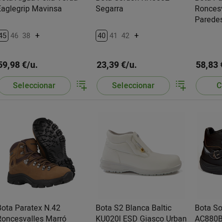
Eaglegrip Mavinsa
Segarra
Ronces
Parede
+
+
45
46
38
40
41
42
59,98 €/u.
23,39 €/u.
58,83 
Seleccionar
Seleccionar
C
Bota Paratex N.42
Bota S2 Blanca Baltic
Bota So
Roncesvalles Marró
KU020l ESD Giasco Urban
AC880B