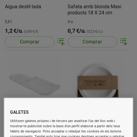
Aigua destil·lada
Safata amb blonda Maxi
products 18 X 24 cm
2,5 l
3 u.
1,2 €/u.
0,7 €/u.
(0,48 €/l)
(0,23 €/u.)
Comprar
Comprar
GALETES
Safata + blonda
Plats canya de sucre 20cm
Utilitzem galetes pròpies i de tercers per analitzar l’ús del lloc web i
rectangular braç 10x36
mostrar-te publicitat sobre la base d’un perfil elaborat a partir dels teus
3008
hàbits de navegació. Pots acceptar o rebutjar les cookies en els botons
2 u.
12 u.
corresponents. També pots triar que cookies desitges acceptar o rebutjar