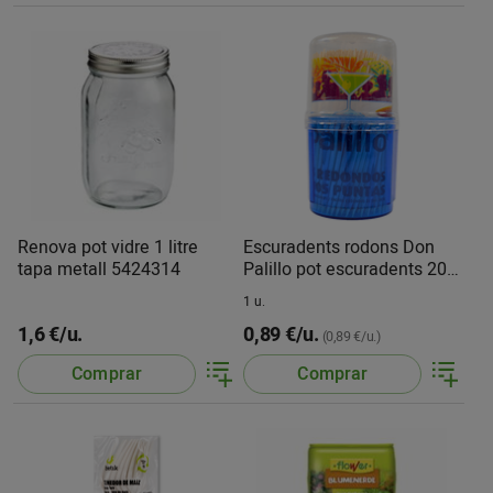
Renova pot vidre 1 litre
Escuradents rodons Don
tapa metall 5424314
Palillo pot escuradents 200
u
1 u.
1,6 €/u.
0,89 €/u.
(0,89 €/u.)
Comprar
Comprar