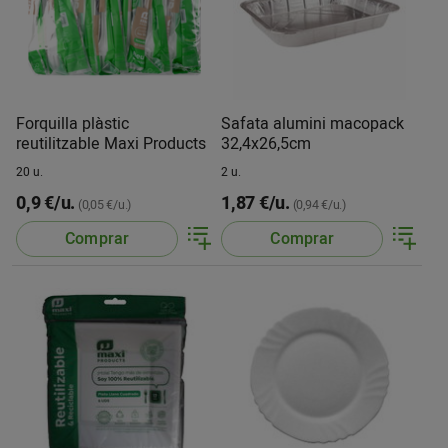
Forquilla plàstic
Safata alumini macopack
reutilitzable Maxi Products
32,4x26,5cm
20 u.
2 u.
0,9 €/u.
1,87 €/u.
(0,05 €/u.)
(0,94 €/u.)
Comprar
Comprar