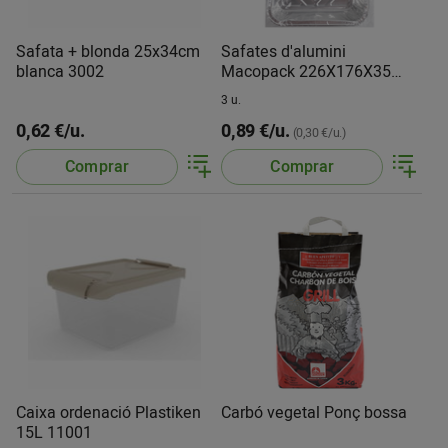
Safata + blonda 25x34cm
Safates d'alumini
blanca 3002
Macopack 226X176X35
mm
3 u.
0,62 €/u.
0,89 €/u.
(0,30 €/u.)
Comprar
Comprar
Caixa ordenació Plastiken
Carbó vegetal Ponç bossa
15L 11001