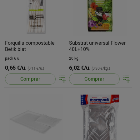
Forquilla compostable
Substrat universal Flower
Betik blat
40L+10%
pack 6 u.
20 kg.
0,65 €/u.
6,02 €/u.
(0,11 €/u.)
(0,30 €/kg.)
Comprar
Comprar