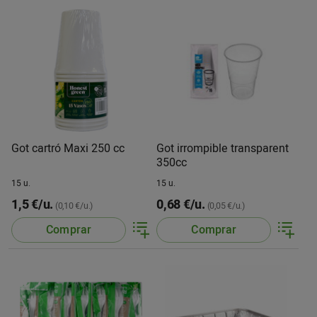
Got cartró Maxi 250 cc
Got irrompible transparent
350cc
15 u.
15 u.
1,5 €/u.
0,68 €/u.
(0,10 €/u.)
(0,05 €/u.)
Comprar
Comprar