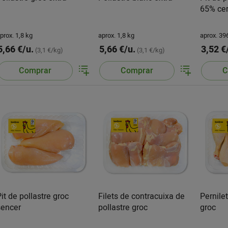
65% ce
prox. 1,8 kg
aprox. 1,8 kg
aprox. 39
5,66 €/u.
5,66 €/u.
3,52 €
(3,1 €/kg)
(3,1 €/kg)
Comprar
Comprar
C
Pit de pollastre groc
Filets de contracuixa de
Pernile
sencer
pollastre groc
groc