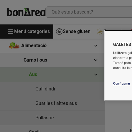
Menú categories
Sense gluten
Gourmet
GALETES
Alimentació
Utilitzem gal
elaborat a p
Carns i ous
També pots t
consulta la 
Aus
Configurar
Gall dindi
Guatlles i altres aus
Pollastre