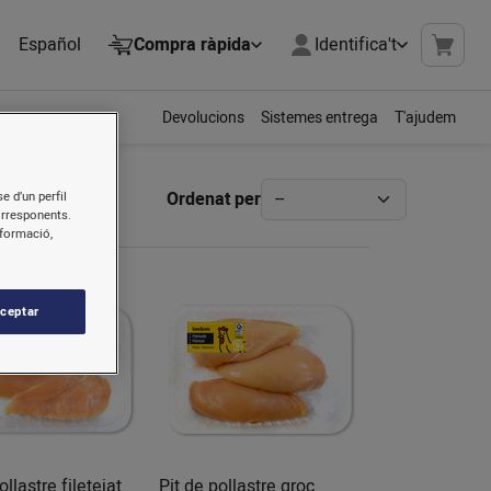
Español
Compra ràpida
Identifica't
Devolucions
Sistemes entrega
T'ajudem
Ordenat per
e d’un perfil
orresponents.
nformació,
ceptar
ollastre filetejat
Pit de pollastre groc