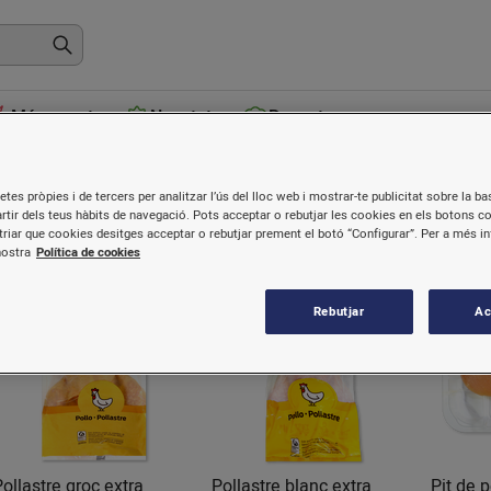
Més venuts
Novetats
Receptes
Aus
etes pròpies i de tercers per analitzar l’ús del lloc web i mostrar-te publicitat sobre la bas
artir dels teus hàbits de navegació. Pots acceptar o rebutjar les cookies en els botons c
riar que cookies desitges acceptar o rebutjar prement el botó “Configurar”. Per a més i
nostra
Política de cookies
Rebutjar
Ac
Baixada
Baixada
preu
preu
Pollastre groc extra
Pollastre blanc extra
Pit de p