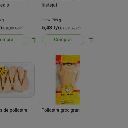
reals
filetejat
6 g
aprox. 759 g
/u.
5,43 €/u.
(8,89 €/kg)
(7,15 €/kg)
omprar
Comprar
ts de pollastre
Pollastre groc gran