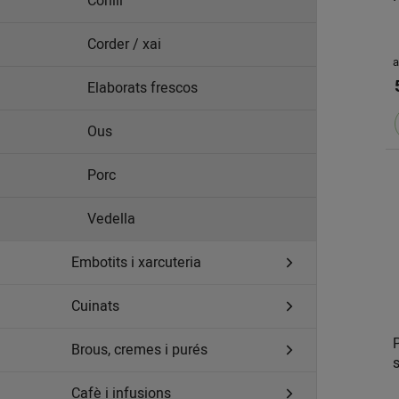
Conill
Corder / xai
a
Elaborats frescos
Ous
Porc
Vedella
Embotits i xarcuteria
Cuinats
Brous, cremes i purés
Cafè i infusions