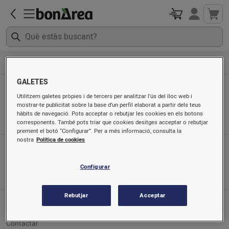
Llar i jardí
Articles de festa i aniversari
GALETES
Articles de festa i aniversari
Utilitzem galetes pròpies i de tercers per analitzar l’ús del lloc web i
mostrar-te publicitat sobre la base d’un perfil elaborat a partir dels teus
Ordenat per
hàbits de navegació. Pots acceptar o rebutjar les cookies en els botons
corresponents. També pots triar que cookies desitges acceptar o rebutjar
prement el botó “Configurar”. Per a més informació, consulta la
nostra
Política de cookies
App mòbil
Busca'ns a
Configurar
Rebutjar
Acceptar
Servei al client
Contactar