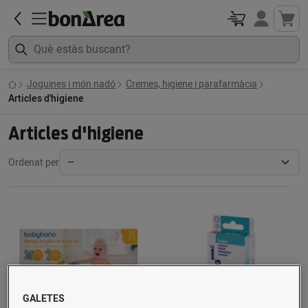
Joguines i món nadó
Cremes, higiene i parafarmàcia
Articles d'higiene
Articles d'higiene
Ordenat per
GALETES