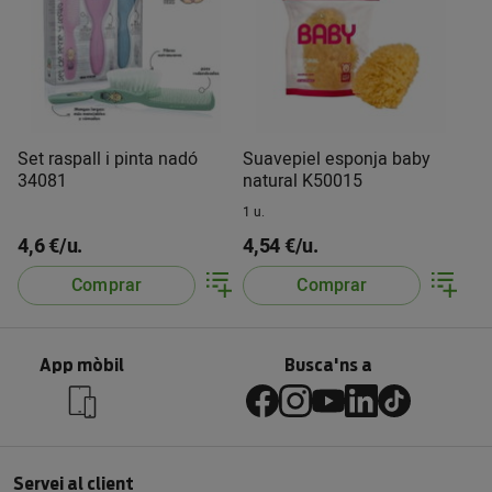
Set raspall i pinta nadó
Suavepiel esponja baby
34081
natural K50015
1 u.
4,6 €/u.
4,54 €/u.
Comprar
Comprar
App mòbil
Busca'ns a
Servei al client