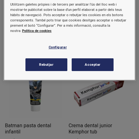
Utilitzem galetes pròpies i de tercers per analitzar l’ús del lloc web i
mostrar-te publicitat sobre la base d’un perfil elaborat a partir dels teus
Babybany esponja
Baikim apòsits infantils
hàbits de navegació. Pots acceptar o rebutjar les cookies en els botons
sabonosa
45812
corresponents. També pots triar que cookies desitges acceptar o rebutjar
prement el botó “Configurar”. Per a més informació, consulta la
25 u.
16 u.
nostra
Política de cookies
3,41 €/u.
0,78 €/u.
(0,14 €/u.)
(0,05 €/u.)
Configurar
Comprar
Comprar
Rebutjar
Acceptar
Batman pasta dental
Crema dental junior
infantil
Kemphor tub