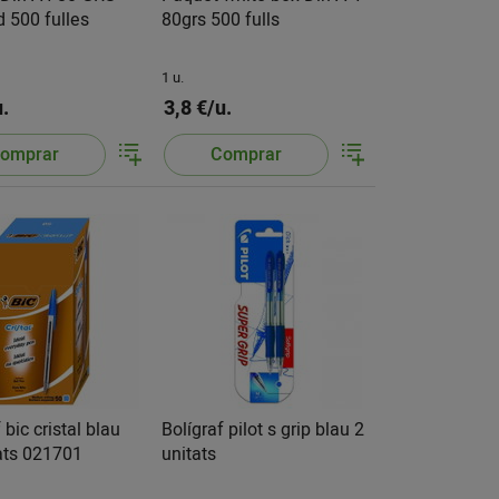
d 500 fulles
80grs 500 fulls
1 u.
u.
3,8 €/u.
omprar
Comprar
 bic cristal blau
Bolígraf pilot s grip blau 2
ats 021701
unitats