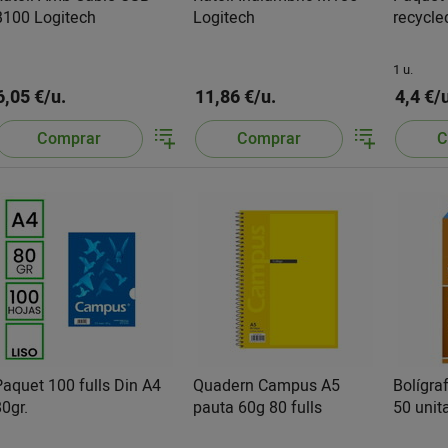
B100 Logitech
Logitech
recycle
1 u.
6,05 €/u.
11,86 €/u.
4,4 €/
Comprar
Comprar
C
Paquet 100 fulls Din A4
Quadern Campus A5
Bolígraf
80gr.
pauta 60g 80 fulls
50 unit