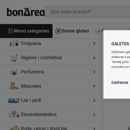
Alimentació
Cuinats
Begudes
Menú categories
Sense gluten
Gourmet
Drogueria
GALETES
I
Utilitzem gal
Higiene i cosmètica
elaborat a p
També pots t
consulta la 
Perfumeria
Configurar
Mascotes
Llar i jardí
Electrodomèstics
Roba, calçat i tèxtil llar