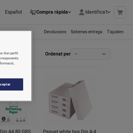
Español
Compra ràpida
Identifica't
Devolucions
Sistemes entrega
T'ajudem
Ordenat per
e d’un perfil
orresponents.
nformació,
ceptar
 Din A4 80 GRS
Paquet white box Din A-4