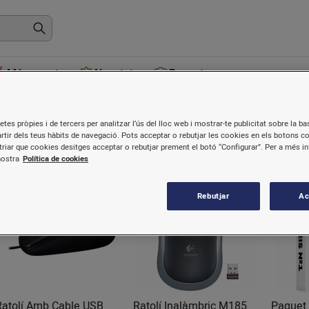
Més venuts
Novetats
Receptes
nformàtica i papereria
etes pròpies i de tercers per analitzar l’ús del lloc web i mostrar-te publicitat sobre la bas
artir dels teus hàbits de navegació. Pots acceptar o rebutjar les cookies en els botons c
riar que cookies desitges acceptar o rebutjar prement el botó “Configurar”. Per a més i
nostra
Política de cookies
Rebutjar
Ac
Ratolí Amb Cable USB
Ratolí Inalàmbric M185
Paquet