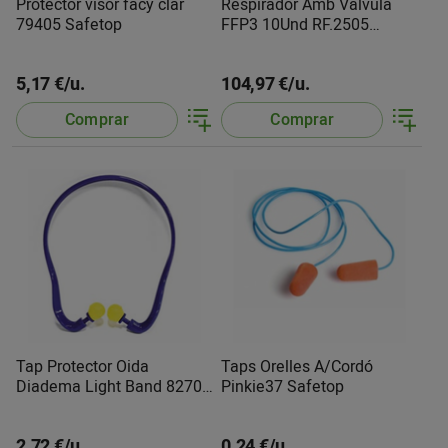
Protector visor facy clar
Respirador Amb Vàlvula
79405 Safetop
FFP3 10Und RF.2505
Moldex
5,17 €/u.
104,97 €/u.
Comprar
Comprar
Tap Protector Oida
Taps Orelles A/Cordó
Diadema Light Band 82700
Pinkie37 Safetop
Safetop
2,72 €/u.
0,24 €/u.