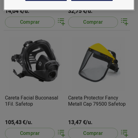
14,04 €/u.
32,75 €/u.
Comprar
Comprar
Careta Facial Buconasal
Careta Protector Fancy
1Fil. Safetop
Metall Cap 79500 Safetop
105,43 €/u.
13,47 €/u.
Comprar
Comprar