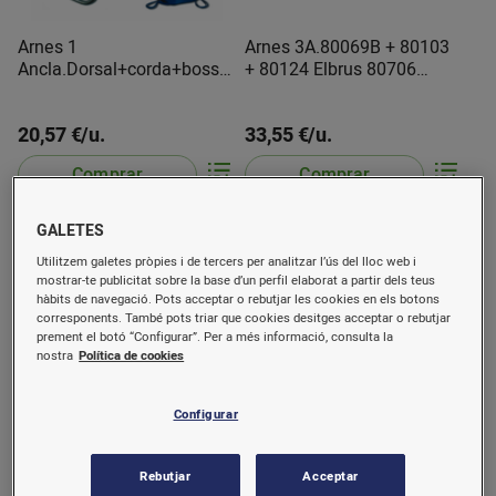
Arnes 1
Arnes 3A.80069B + 80103
Ancla.Dorsal+corda+bossa
+ 80124 Elbrus 80706
80700 Safetop
Safetop
20,57 €/u.
33,55 €/u.
Comprar
Comprar
GALETES
Utilitzem galetes pròpies i de tercers per analitzar l’ús del lloc web i
mostrar-te publicitat sobre la base d’un perfil elaborat a partir dels teus
hàbits de navegació. Pots acceptar o rebutjar les cookies en els botons
corresponents. També pots triar que cookies desitges acceptar o rebutjar
prement el botó “Configurar”. Per a més informació, consulta la
nostra
Política de cookies
Configurar
Careta Buconasal Elipse P3
Buff Thermonet Solid Black
amb 2 filtres REF.SPR501
1236289991000 Prof.
Rebutjar
Acceptar
3L