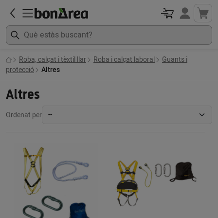
Roba, calçat i tèxtil llar
Roba i calçat laboral
Guants i
protecció
Altres
Altres
Ordenat per