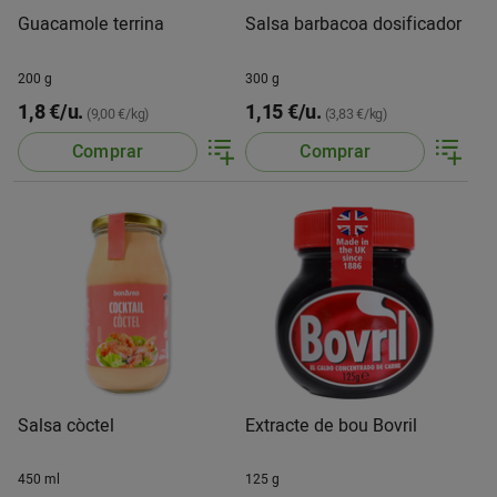
Guacamole terrina
Salsa barbacoa dosificador
200 g
300 g
1,8 €/u.
1,15 €/u.
(9,00 €/kg)
(3,83 €/kg)
Comprar
Comprar
Salsa còctel
Extracte de bou Bovril
450 ml
125 g