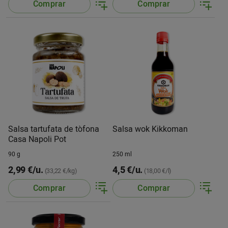
Comprar
Comprar
Salsa tartufata de tòfona
Salsa wok Kikkoman
Casa Napoli Pot
90 g
250 ml
2,99 €/u.
4,5 €/u.
(33,22 €/kg)
(18,00 €/l)
Comprar
Comprar