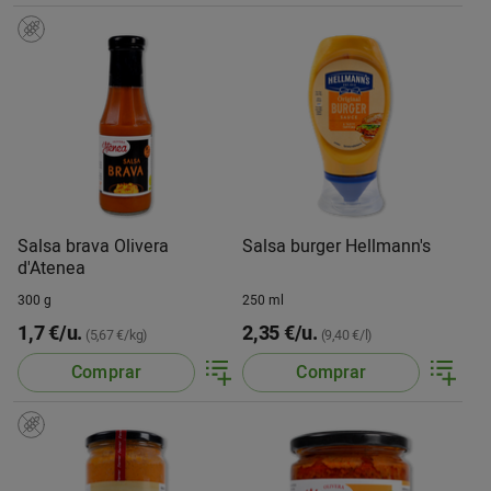
Salsa brava Olivera
Salsa burger Hellmann's
d'Atenea
300 g
250 ml
1,7 €/u.
2,35 €/u.
(5,67 €/kg)
(9,40 €/l)
Comprar
Comprar