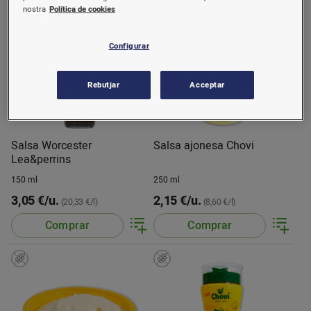
nostra
Política de cookies
Configurar
Rebutjar
Acceptar
Salsa Worcester
Salsa ajonesa Chovi
Lea&perrins
150 ml
250 ml
3,05 €/u.
2,15 €/u.
(20,33 €/l)
(8,60 €/l)
Comprar
Comprar