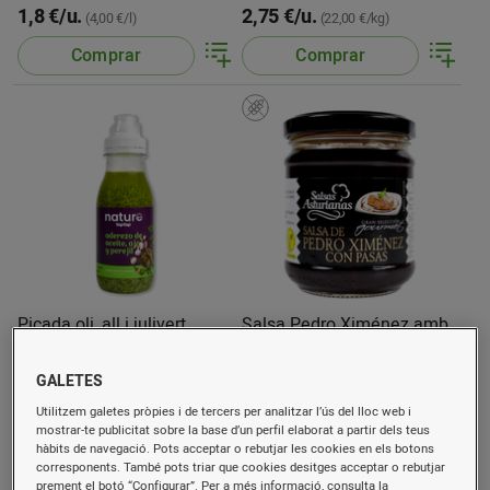
1,8 €/u.
2,75 €/u.
(4,00 €/l)
(22,00 €/kg)
Comprar
Comprar
Picada oli, all i julivert
Salsa Pedro Ximénez amb
Nature
panses Salsas Asturianas
tarro
250 g
210 g
GALETES
1,7 €/u.
1,88 €/u.
Utilitzem galetes pròpies i de tercers per analitzar l’ús del lloc web i
(6,80 €/kg)
(8,95 €/kg)
mostrar-te publicitat sobre la base d’un perfil elaborat a partir dels teus
Comprar
Comprar
hàbits de navegació. Pots acceptar o rebutjar les cookies en els botons
corresponents. També pots triar que cookies desitges acceptar o rebutjar
prement el botó “Configurar”. Per a més informació, consulta la