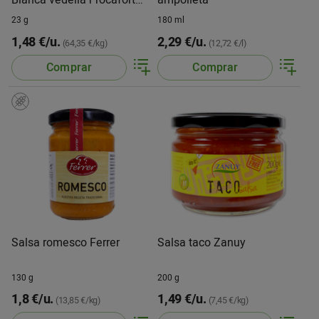
Gallina Blanca vedella
23 g
180 ml
1,48 €/u.
2,29 €/u.
(64,35 €/kg)
(12,72 €/l)
Comprar
Comprar
Salsa romesco Ferrer
Salsa taco Zanuy
130 g
200 g
1,8 €/u.
1,49 €/u.
(13,85 €/kg)
(7,45 €/kg)