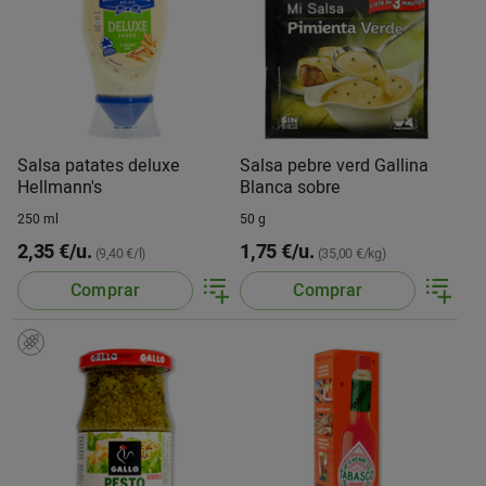
Salsa patates deluxe
Salsa pebre verd Gallina
Hellmann's
Blanca sobre
250 ml
50 g
2,35 €/u.
1,75 €/u.
(9,40 €/l)
(35,00 €/kg)
Comprar
Comprar