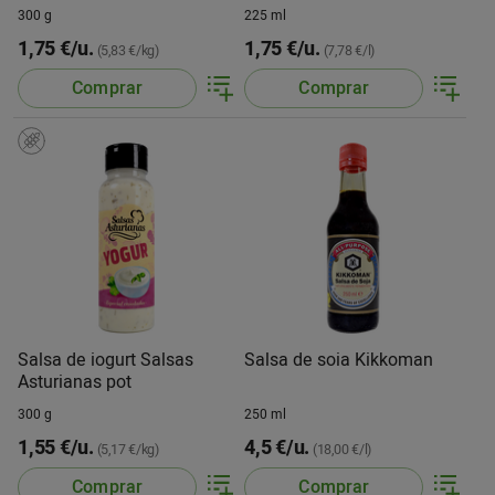
300 g
225 ml
1,75 €/u.
1,75 €/u.
(5,83 €/kg)
(7,78 €/l)
Comprar
Comprar
Salsa de iogurt Salsas
Salsa de soia Kikkoman
Asturianas pot
300 g
250 ml
1,55 €/u.
4,5 €/u.
(5,17 €/kg)
(18,00 €/l)
Comprar
Comprar