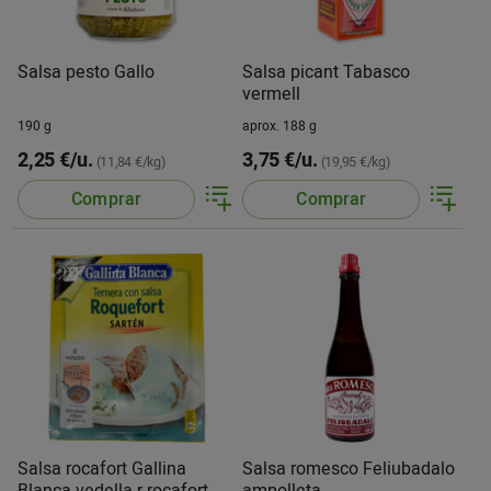
Salsa pesto Gallo
Salsa picant Tabasco
vermell
190 g
aprox. 188 g
2,25 €/u.
3,75 €/u.
(11,84 €/kg)
(19,95 €/kg)
Comprar
Comprar
Salsa rocafort Gallina
Salsa romesco Feliubadalo
Blanca vedella r rocafort
ampolleta