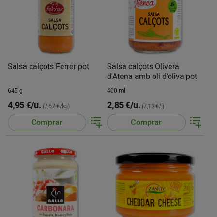
Salsa calçots Ferrer pot
Salsa calçots Olivera
d'Atena amb oli d'oliva pot
645 g
400 ml
4,95 €/u.
2,85 €/u.
(7,67 €/kg)
(7,13 €/l)
Comprar
Comprar