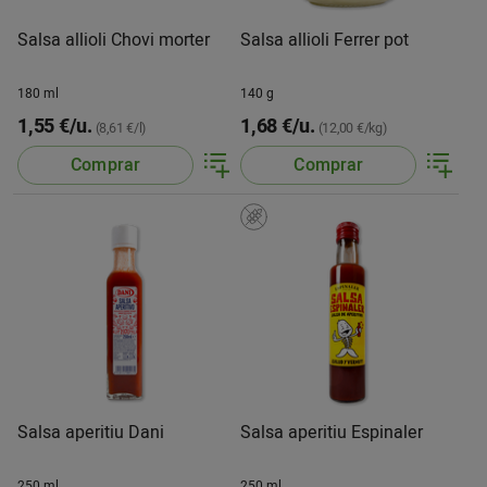
Salsa allioli Chovi morter
Salsa allioli Ferrer pot
180 ml
140 g
1,55 €/u.
1,68 €/u.
(8,61 €/l)
(12,00 €/kg)
Comprar
Comprar
Salsa aperitiu Dani
Salsa aperitiu Espinaler
250 ml
250 ml