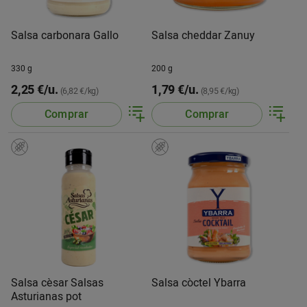
Salsa carbonara Gallo
Salsa cheddar Zanuy
330 g
200 g
2,25 €/u.
1,79 €/u.
(6,82 €/kg)
(8,95 €/kg)
Comprar
Comprar
Salsa cèsar Salsas
Salsa còctel Ybarra
Asturianas pot