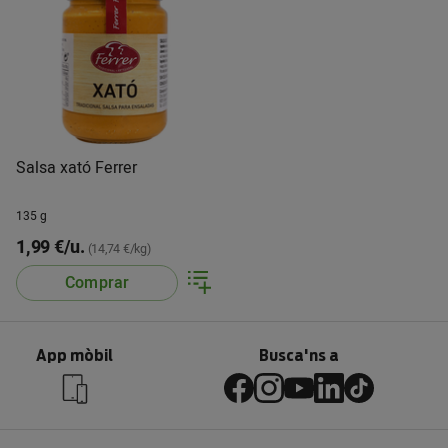
Salsa xató Ferrer
135 g
1,99 €/u.
(14,74 €/kg)
Comprar
App mòbil
Busca'ns a