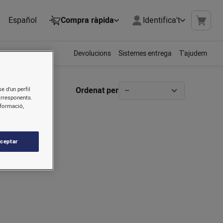
Español
Compra ràpida
Identifica't
Devolucions
Sistemes entrega
T'ajudem
Ordenat per
e d’un perfil
orresponents.
nformació,
ceptar