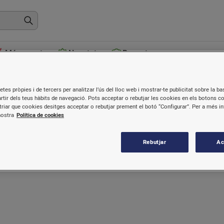
Més venuts
Novetats
Receptes
alefacció, ventilació i extracció
etes pròpies i de tercers per analitzar l’ús del lloc web i mostrar-te publicitat sobre la bas
artir dels teus hàbits de navegació. Pots acceptar o rebutjar les cookies en els botons c
riar que cookies desitges acceptar o rebutjar prement el botó “Configurar”. Per a més i
nostra
Política de cookies
Rebutjar
Ac