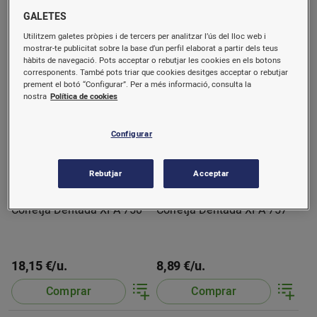
16,59 €/u.
6,16 €/u.
GALETES
Comprar
Comprar
Utilitzem galetes pròpies i de tercers per analitzar l’ús del lloc web i
mostrar-te publicitat sobre la base d’un perfil elaborat a partir dels teus
hàbits de navegació. Pots acceptar o rebutjar les cookies en els botons
corresponents. També pots triar que cookies desitges acceptar o rebutjar
prement el botó “Configurar”. Per a més informació, consulta la
nostra
Política de cookies
Configurar
Rebutjar
Acceptar
Corretja Dentada XPA-750
Corretja Dentada XPA-757
18,15 €/u.
8,89 €/u.
Comprar
Comprar