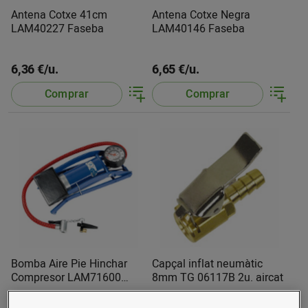
Antena Cotxe 41cm
Antena Cotxe Negra
LAM40227 Faseba
LAM40146 Faseba
6,36 €/u.
6,65 €/u.
Comprar
Comprar
Bomba Aire Pie Hinchar
Capçal inflat neumàtic
Compresor LAM71600
8mm TG 06117B 2u. aircat
Faseba