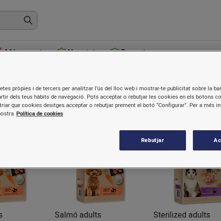
Més venuts
Novetats
Receptes
etes pròpies i de tercers per analitzar l’ús del lloc web i mostrar-te publicitat sobre la bas
artir dels teus hàbits de navegació. Pots acceptar o rebutjar les cookies en els botons c
riar que cookies desitges acceptar o rebutjar prement el botó “Configurar”. Per a més i
nostra
Política de cookies
Rebutjar
Ac
s
Salmó adults
Sterilized adults