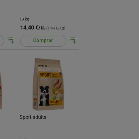
10 kg
14,40 €/u.
)
(1,44 €/kg)
Comprar
Sport adults