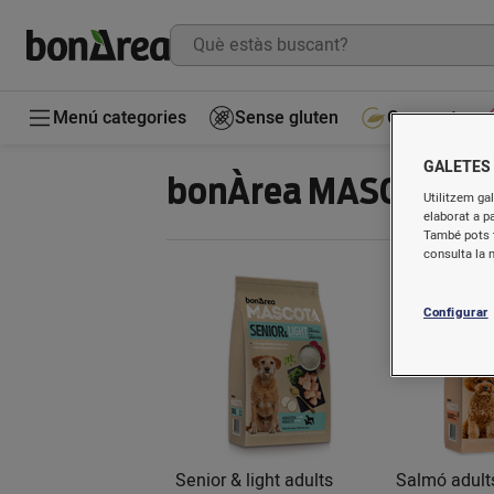
Menú categories
Sense gluten
Gourmet
GALETES
bonÀrea MASCOTA
Utilitzem gal
elaborat a p
També pots t
consulta la 
Configurar
Senior & light adults
Salmó adult