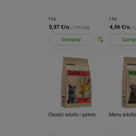
3 kg
3 kg
5,97 €/u.
4,56 €/u.
(1,99 €/kg)
(1
Comprar
Comp
Classic adults i gatets
Menu adult