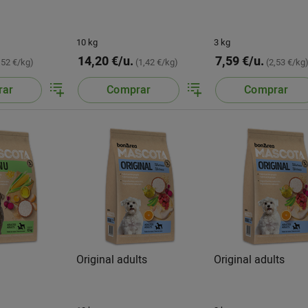
10 kg
3 kg
14,20 €/u.
7,59 €/u.
,52 €/kg)
(1,42 €/kg)
(2,53 €/kg
rar
Comprar
Comprar
s
Original adults
Original adults