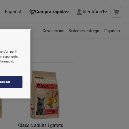
Español
Compra ràpida
Identifica't
Devolucions
Sistemes entrega
T'ajudem
e d’un perfil
orresponents.
nformació,
ceptar
Classic adults i gatets