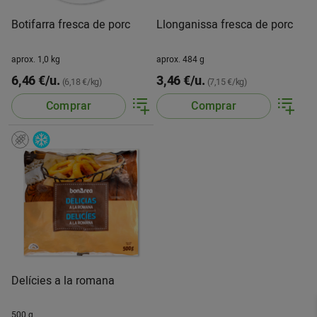
Botifarra fresca de porc
Llonganissa fresca de porc
aprox. 1,0 kg
aprox. 484 g
6,46 €/u.
3,46 €/u.
(6,18 €/kg)
(7,15 €/kg)
Comprar
Comprar
Delícies a la romana
500 g