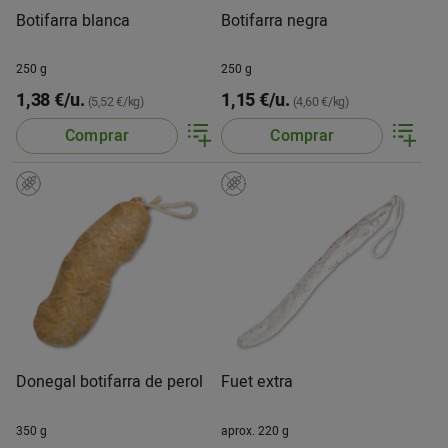
Botifarra blanca
Botifarra negra
250 g
250 g
1,38 €/u.
1,15 €/u.
(5,52 €/kg)
(4,60 €/kg)
Comprar
Comprar
Donegal botifarra de perol
Fuet extra
350 g
aprox. 220 g