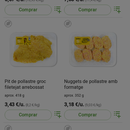
(10,95 €/kg)
(17,4 €/kg)
Comprar
Comprar
Pit de pollastre groc
Nuggets de pollastre amb
filetejat arrebossat
formatge
aprox. 418 g
aprox. 352 g
3,43 €/u.
3,18 €/u.
(8,2 €/kg)
(9,03 €/kg)
Comprar
Comprar