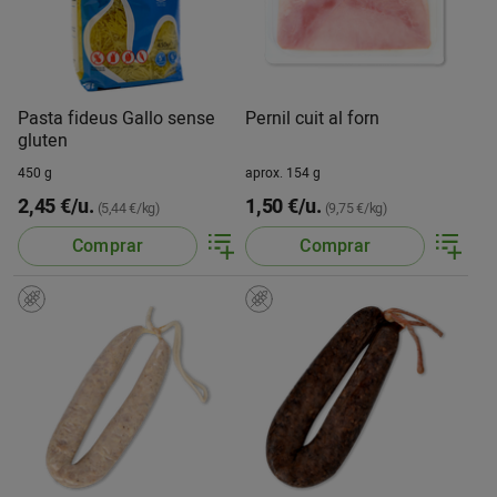
Pasta fideus Gallo sense
Pernil cuit al forn
gluten
450 g
aprox. 154 g
2,45 €/u.
1,50 €/u.
(5,44 €/kg)
(9,75 €/kg)
Comprar
Comprar