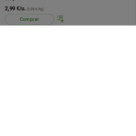
2,99 €/u.
(5,98 €/kg)
Comprar
App mòbil
Busca'ns a
Servei al client
Contactar
Devolucions
Informació
Sistemes entrega
Preguntes freqüents
Condicions