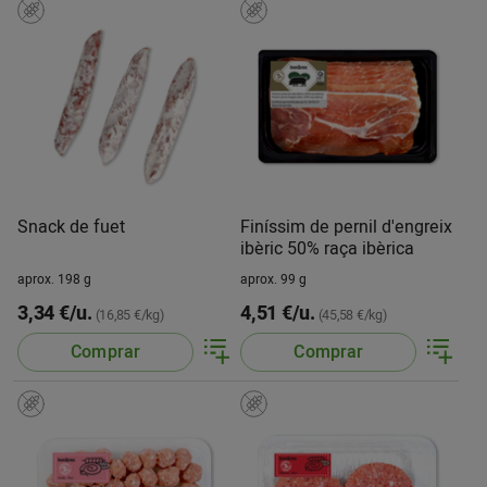
Snack de fuet
Finíssim de pernil d'engreix
ibèric 50% raça ibèrica
aprox. 198 g
aprox. 99 g
3,34 €/u.
4,51 €/u.
(16,85 €/kg)
(45,58 €/kg)
Comprar
Comprar