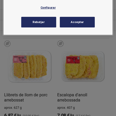
Salses
Configurar
Sector nadó i infantil
Rebutjar
Acceptar
Xocolata i cacau
Llibrets de llom de porc
Escalopa d'anoll
arrebossat
arrebossada
aprox. 627 g
aprox. 407 g
6,87 €/u.
7,08 €/u.