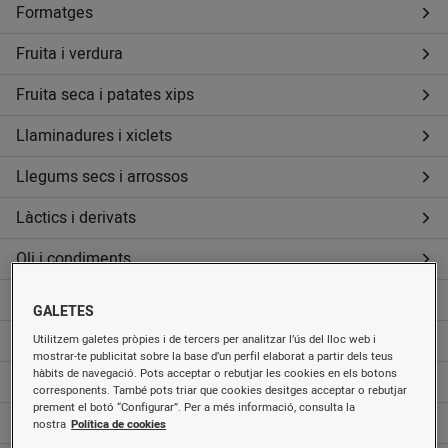
Formatges
Fruita i verdura
Fruita seca i patates xips
Llaminadures i xiclets
Llegums secs i arrossos
Làctics i derivats
Oli i condiments
Pa
GALETES
Pasta i farines
Utilitzem galetes pròpies i de tercers per analitzar l’ús del lloc web i
mostrar-te publicitat sobre la base d’un perfil elaborat a partir dels teus
hàbits de navegació. Pots acceptar o rebutjar les cookies en els botons
Pastisseria, galetes i cereals
corresponents. També pots triar que cookies desitges acceptar o rebutjar
prement el botó “Configurar”. Per a més informació, consulta la
Rebosteria
nostra
Política de cookies