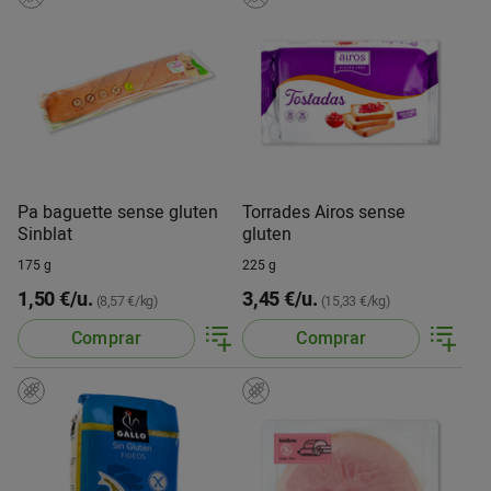
Pa baguette sense gluten
Torrades Airos sense
Sinblat
gluten
175 g
225 g
1,50 €/u.
3,45 €/u.
(8,57 €/kg)
(15,33 €/kg)
Comprar
Comprar