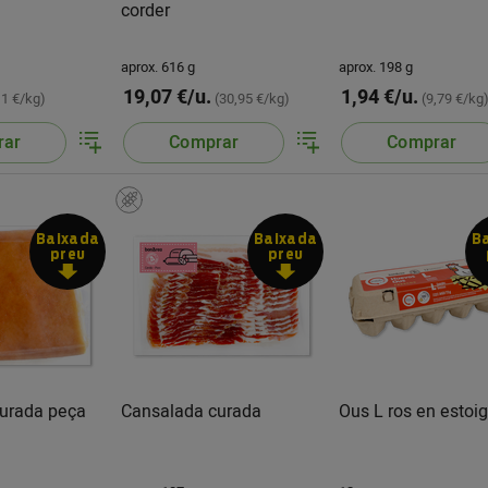
corder
aprox. 616 g
aprox. 198 g
19,07 €/u.
1,94 €/u.
,1 €/kg)
(30,95 €/kg)
(9,79 €/kg
rar
Comprar
Comprar
Baixada
Baixada
B
preu
preu
urada peça
Cansalada curada
Ous L ros en estoi