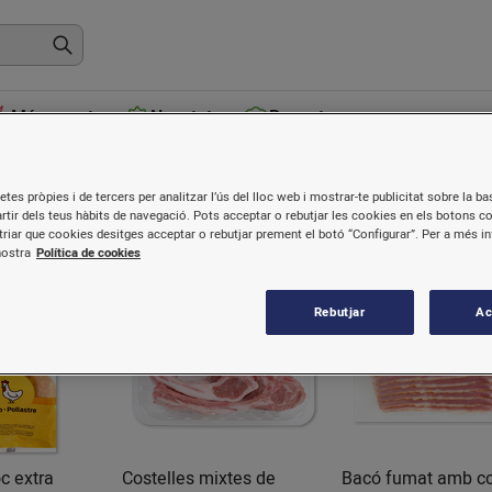
Més venuts
Novetats
Receptes
ea
etes pròpies i de tercers per analitzar l’ús del lloc web i mostrar-te publicitat sobre la bas
artir dels teus hàbits de navegació. Pots acceptar o rebutjar les cookies en els botons c
riar que cookies desitges acceptar o rebutjar prement el botó “Configurar”. Per a més i
nostra
Política de cookies
Baixada
Baixada
B
Rebutjar
Ac
preu
preu
oc extra
Costelles mixtes de
Bacó fumat amb c