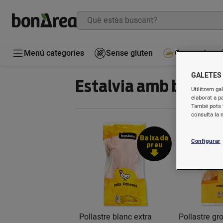
Menú categories
Sense gluten
Gourmet
GALETES
Estalvia amb bonÀr
Utilitzem gal
elaborat a p
També pots t
consulta la 
Baixada
Configurar
preu
Pollastre blanc extra
Pollastre gr