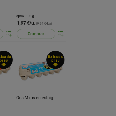
aprox. 198 g
1,97 €/u.
)
(9,94 €/kg)
Comprar
aixada
Baixada
preu
preu
g
Ous M ros en estoig