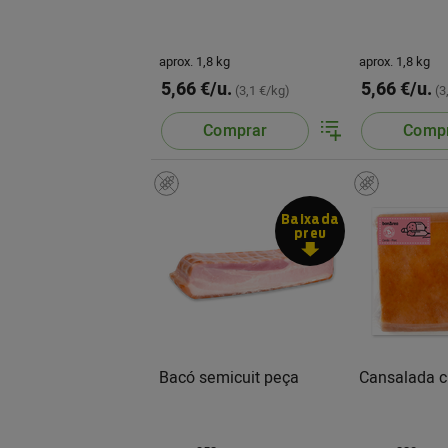
aprox. 1,8 kg
aprox. 1,8 kg
5,66 €/u.
5,66 €/u.
(3,1 €/kg)
(3
Comprar
Comp
Baixada
preu
Bacó semicuit peça
Cansalada c