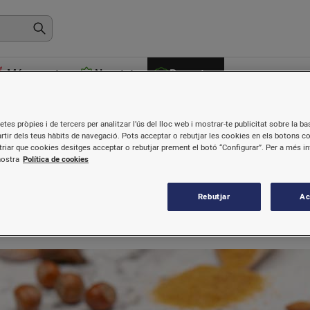
Més venuts
Novetats
Receptes
etes pròpies i de tercers per analitzar l’ús del lloc web i mostrar-te publicitat sobre la bas
artir dels teus hàbits de navegació. Pots acceptar o rebutjar les cookies en els botons c
riar que cookies desitges acceptar o rebutjar prement el botó “Configurar”. Per a més i
s de fruita seca
nostra
Política de cookies
Rebutjar
Ac