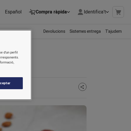
Español
Compra ràpida
Identifica't
Devolucions
Sistemes entrega
T'ajudem
e d’un perfil
orresponents.
nformació,
ceptar