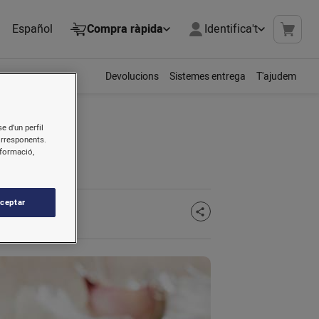
Español
Compra ràpida
Identifica't
Devolucions
Sistemes entrega
T'ajudem
e d’un perfil
orresponents.
nformació,
ceptar