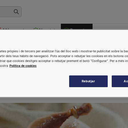
Més venuts
Novetats
Receptes
etes pròpies i de tercers per analitzar l’ús del lloc web i mostrar-te publicitat sobre la bas
artir dels teus hàbits de navegació. Pots acceptar o rebutjar les cookies en els botons c
riar que cookies desitges acceptar o rebutjar prement el botó “Configurar”. Per a més i
es
nostra
Política de cookies
Rebutjar
Ac