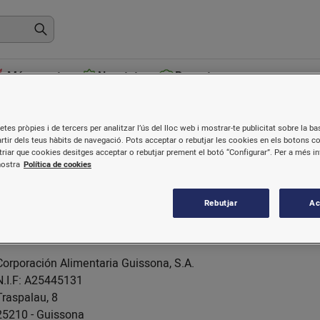
Més venuts
Novetats
Receptes
Qui som
etes pròpies i de tercers per analitzar l’ús del lloc web i mostrar-te publicitat sobre la bas
artir dels teus hàbits de navegació. Pots acceptar o rebutjar les cookies en els botons c
riar que cookies desitges acceptar o rebutjar prement el botó “Configurar”. Per a més i
Agropecuària de Guissona, S.C.L. i Corporació Alimentària Gui
nostra
Política de cookies
productors carnis des de les finques i granges d'arreu del país fi
de tot el procés productiu permet la millor qualitat (amb la certi
Rebutjar
Ac
Les dades d'identificació del responsable de la botiga online b
Corporación Alimentaria Guissona, S.A.
N.I.F: A25445131
Traspalau, 8
25210 - Guissona