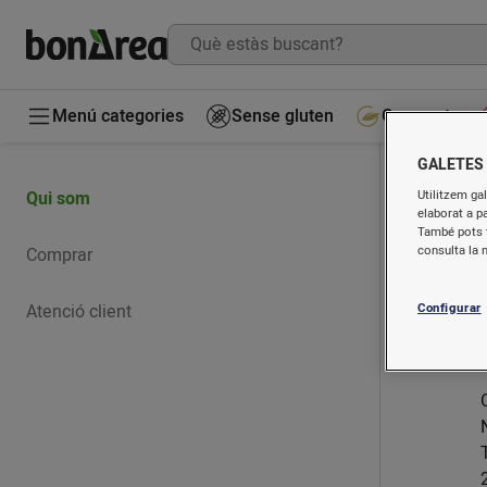
Menú categories
Sense gluten
Gourmet
GALETES
Qui som
Utilitzem gal
elaborat a p
També pots t
consulta la 
Comprar
Atenció client
Configurar