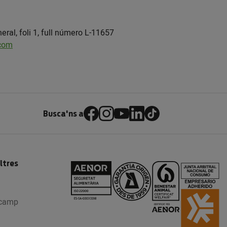
eral, foli 1, full número L-11657
com
Busca'ns a
ltres
 camp