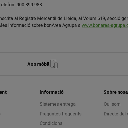
Telèfon: 900 899 988
Inscrita al Registre Mercantil de Lleida, al Volum 619, secció gen
Més informació sobre bonÀrea Agrupa a
www.bonarea-agrupa.
App mòbil
ient
Informació
Sobre nosa
Sistemes entrega
Qui som
s
Preguntes freqüents
Directe del
Condicions