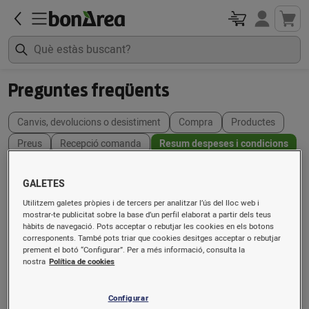
Preguntes freqüents
Canvis, devolucions o desistiment
Compra
Productes
Preus
Recepció comanda
Resum despeses i condicions
Pagament
El meu compte
Fitosanitaris
GALETES
Taula resum despeses adicionals a la
Utilitzem galetes pròpies i de tercers per analitzar l’ús del lloc web i
botiga online
mostrar-te publicitat sobre la base d’un perfil elaborat a partir dels teus
hàbits de navegació. Pots acceptar o rebutjar les cookies en els botons
corresponents. També pots triar que cookies desitges acceptar o rebutjar
Compra
prement el botó “Configurar”. Per a més informació, consulta la
Preparació
Transport
Suplement kg/
nostra
Política de cookies
mínima
Botiga
25 €
0 €
0 €
0 €
Configurar