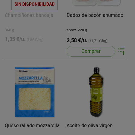
SIN DISPONIBILIDAD
Champiñones bandeja
Dados de bacón ahumado
350 g
aprox. 220 g
1,35 €/u.
2,58 €/u.
(3,86 €/kg)
(11,71 €/kg)
Comprar
Queso rallado mozzarella
Aceite de oliva virgen