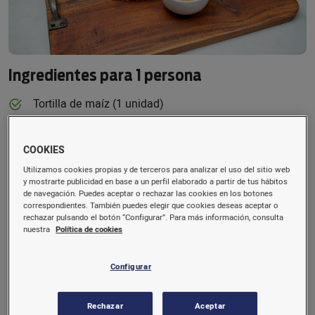
Ingredientes para 1 persona
Tortilla de maíz (1 unidad)
Huevo (1 unidad)
COOKIES
Nata líquida para cocinar (200 ml)
Utilizamos cookies propias y de terceros para analizar el uso del sitio web
Sal (5 g)
y mostrarte publicidad en base a un perfil elaborado a partir de tus hábitos
de navegación. Puedes aceptar o rechazar las cookies en los botones
correspondientes. También puedes elegir que cookies deseas aceptar o
Pimienta negra (1 g)
rechazar pulsando el botón “Configurar”. Para más información, consulta
nuestra
Política de cookies
Cebolla (100 g)
Calabacín (80 g)
Configurar
Zanahoria (50 g)
Rechazar
Aceptar
Champiñones (100 g)