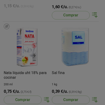
1,15 €/u.
1,60 €/u.
(3,59 €/kg)
(0,27 €/u.)
Comprar
Nata líquida uht 18% para
Sal fina
cocinar
200 ml
1 kg
0,75 €/u.
0,39 €/u.
(3,75 €/l)
(0,39 €/kg)
Comprar
Comprar