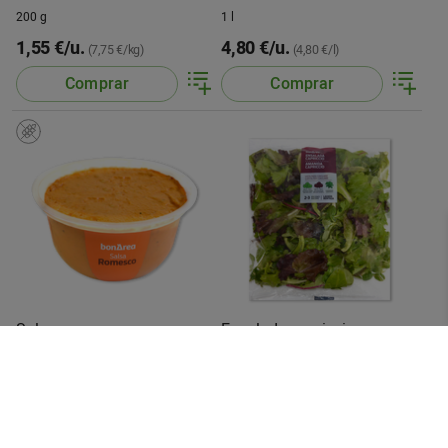
200 g
1 l
1,55 €/u.
4,80 €/u.
(7,75 €/kg)
(4,80 €/l)
Comprar
Comprar
Salsa romesco
Ensalada capriccio
250 g
150 g
1,65 €/u.
1,75 €/u.
(6,60 €/kg)
(11,67 €/kg)
Comprar
Comprar