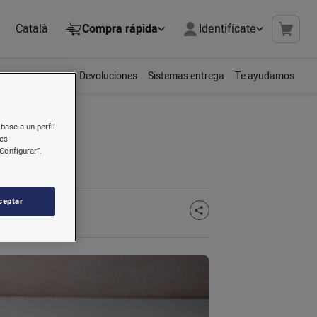
Català
Compra rápida
Identifícate
Devoluciones
Sistemas entrega
Te ayudamos
base a un perfil
nes
Configurar”.
ceptar