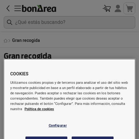
Gran recogida
Gran recogida
COOKIES
Colabora con el Banco de Alimentos, ¡tú lo
Utilizamos cookies propias y de terceros para analizar el uso del sitio web
haces posible!
y mostrarte publicidad en base a un perfil elaborado a partir de tus hábitos
de navegación. Puedes aceptar o rechazar las cookies en los botones
correspondientes. También puedes elegir que cookies deseas aceptar o
Estos artículos tienen como objetivo colaborar con la
rechazar pulsando el botón “Configurar”. Para más información, consulta
nuestra
Política de cookies
Gran Recogida
, que organiza el
Banco de Alimentos,
a través de la compra en bonÀrea Online. Se trata de
un lote virtual que
no se entrega al cliente,
sino que
Configurar
bonÀrea enviará directamente los donativos