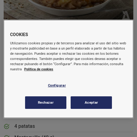
Ingredientes para 4 personas
COOKIES
Utilizamos cookies propias y de terceros para analizar el uso del sitio web
4 huevos de corral
y mostrarte publicidad en base a un perfil elaborado a partir de tus hábitos
de navegación. Puedes aceptar o rechazar las cookies en los botones
Panceta curada (200 g)
correspondientes. También puedes elegir que cookies deseas aceptar o
rechazar pulsando el botón “Configurar”. Para más información, consulta
Aceite de oliva virgen
nuestra
Política de cookies
Vinagre
Configurar
Sal
Caldo de jamón ibérico (1 l)
Rechazar
Aceptar
Para la parmentier
4 patatas