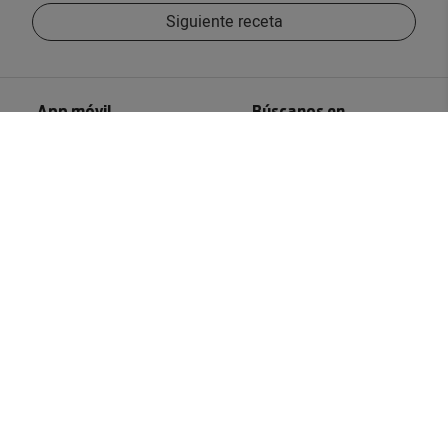
Siguiente receta
App móvil
Búscanos en
Servicio al cliente
Contactar
Devoluciones
Información
Sistemas entrega
Preguntas frecuentes
Condiciones