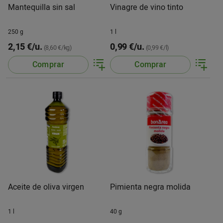
Mantequilla sin sal
Vinagre de vino tinto
250 g
1 l
2,15 €/u.
0,99 €/u.
(8,60 €/kg)
(0,99 €/l)
Comprar
Comprar
Aceite de oliva virgen
Pimienta negra molida
1 l
40 g