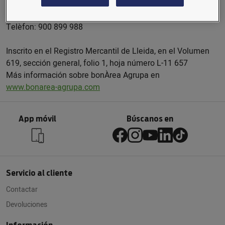
Traspalau, 8
25210 - Guissona
Telèfon: 900 899 988
Inscrito en el Registro Mercantil de Lleida, en el Volumen
619, sección general, folio 1, hoja número L-11 657
Más información sobre bonÀrea Agrupa en
www.bonarea-agrupa.com
App móvil
Búscanos en
Servicio al cliente
Contactar
Devoluciones