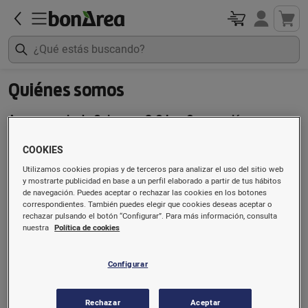
Quiénes somos
Agropecuaria de Guissona, S.C.L. y Corporación
Alimentaria Guissona, S.A.
constituyen bonÀrea Agrupa,
COOKIES
productores cárnicos desde las fincas y granjas de todo el
país hasta las tiendas bonÀrea. El control y la integración
Utilizamos cookies propias y de terceros para analizar el uso del sitio web
y mostrarte publicidad en base a un perfil elaborado a partir de tus hábitos
de todo el proceso productivo permite la mejor calidad (con
de navegación. Puedes aceptar o rechazar las cookies en los botones
la certificación ISO 9001) y precio.
correspondientes. También puedes elegir que cookies deseas aceptar o
rechazar pulsando el botón “Configurar”. Para más información, consulta
nuestra
Política de cookies
Los datos de identificación del responsable de la tienda
online bonÀrea son las siguientes:
Configurar
Corporación Alimentaria Guissona, S.A.
N.I.F: A25445131
Rechazar
Aceptar