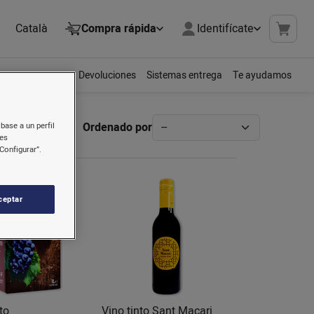
Català
Compra rápida
Identifícate
Devoluciones
Sistemas entrega
Te ayudamos
Ordenado por
base a un perfil
nes
Configurar”.
ceptar
to
Vino tinto Sant Macari