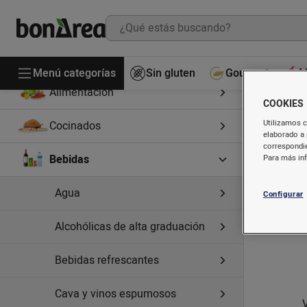
Menú categorías
Sin gluten
Gourmet
M
Alimentación
COOKIES
V
Utilizamos c
Cocinados
elaborado a 
correspondie
Bebidas
Para más in
Agua
Configurar
Alcohólicas de alta graduación
Bebidas refrescantes
Cava y vinos espumosos