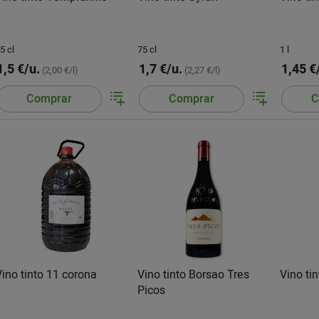
5 cl
75 cl
1 l
1,5 €/u.
1,7 €/u.
1,45 €
(2,00 €/l)
(2,27 €/l)
Comprar
Comprar
C
Vino tinto 11 corona
Vino tinto Borsao Tres
Vino ti
Picos