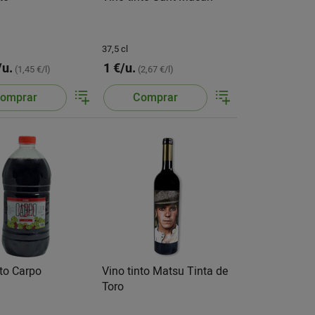
37,5 cl
/u.
1 €/u.
(1,45 €/l)
(2,67 €/l)
omprar
Comprar
nto Carpo
Vino tinto Matsu Tinta de
Toro