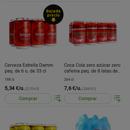
Bajada
precio
Cerveza Estrella Damm
Coca Cola zero azúcar zero
paq. de 6 u. de 33 cl
cafeína paq. de 8 latas de
33 cl
198 cl
264 cl
5,34 €/u.
7,6 €/u.
(2,70 €/l)
(2,88 €/l)
Comprar
Comprar