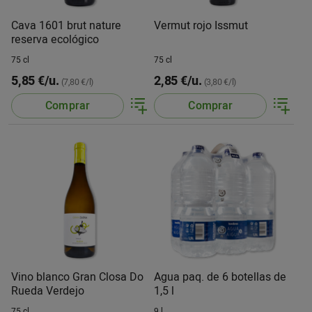
Cava 1601 brut nature
Vermut rojo Issmut
reserva ecológico
75 cl
75 cl
5,85 €/u.
2,85 €/u.
(7,80 €/l)
(3,80 €/l)
Comprar
Comprar
Vino blanco Gran Closa Do
Agua paq. de 6 botellas de
Rueda Verdejo
1,5 l
75 cl
9 l