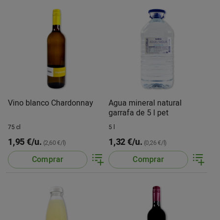
Vino blanco Chardonnay
Agua mineral natural
garrafa de 5 l pet
75 cl
5 l
1,95 €/u.
1,32 €/u.
(2,60 €/l)
(0,26 €/l)
Comprar
Comprar