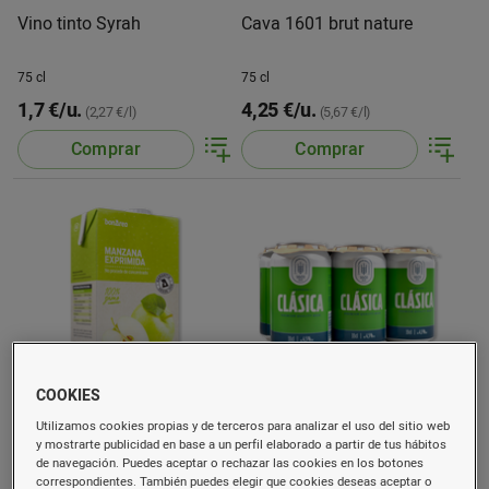
Vino tinto Syrah
Cava 1601 brut nature
75 cl
75 cl
1,7 €/u.
4,25 €/u.
(2,27 €/l)
(5,67 €/l)
Comprar
Comprar
COOKIES
Zumo de manzana
Cerveza 1601 paq. de 6 u.
Utilizamos cookies propias y de terceros para analizar el uso del sitio web
exprimida
de 33 cl
y mostrarte publicidad en base a un perfil elaborado a partir de tus hábitos
de navegación. Puedes aceptar o rechazar las cookies en los botones
1 l
198 cl
correspondientes. También puedes elegir que cookies deseas aceptar o