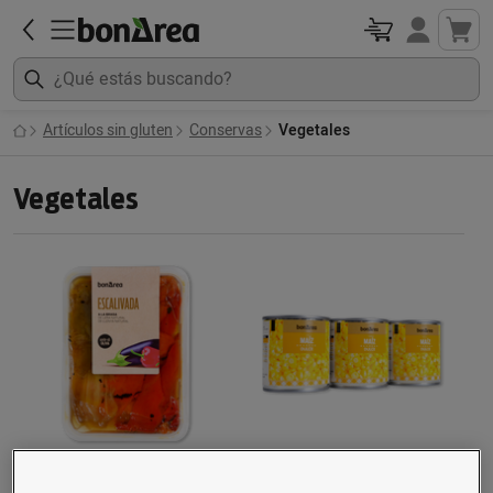
Artículos sin gluten
Conservas
Vegetales
Vegetales
Escalivada bandeja
Maíz dulce lata paq. 3 u.