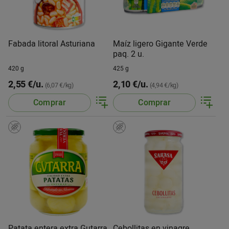
Fabada litoral Asturiana
Maíz ligero Gigante Verde
paq. 2 u.
420 g
425 g
2,55 €/u.
2,10 €/u.
(6,07 €/kg)
(4,94 €/kg)
Comprar
Comprar
Patata entera extra Gutarra
Cebollitas en vinagre