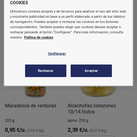
COOKIES
250 g
420 g
Utilizamos cookies propias y de terceros para analizar el uso del sitio web
y mostrarte publicidad en base a un perfil elaborado a partir de tus hábitos
1,75 €/u.
1,60 €/u.
(7,00 €/kg)
(3,81 €/kg)
de navegación. Puedes aceptar o rechazar las cookies en los botones
correspondientes. También puedes elegir que cookies deseas aceptar o
Comprar
Comprar
rechazar pulsando el botón “Configurar”. Para más información, consulta
nuestra
Política de cookies
Configurar
Rechazar
Aceptar
Macedonia de verduras
Alcachofas corazones
10/14 frutos
325 g
aprox. 255 g
0,95 €/u.
2,39 €/u.
(2,92 €/kg)
(9,37 €/kg)