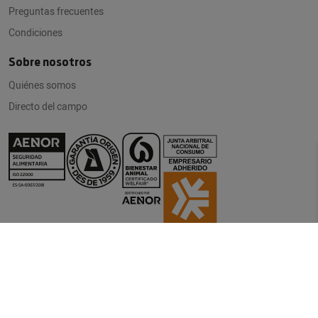
Preguntas frecuentes
Condiciones
Sobre nosotros
Quiénes somos
Directo del campo
© bonÀrea Traspalau, 8 25210 Guissona (Lleida) |
Tel. 900 899 988
(Teléfono gratuito)
Aviso legal
|
Politica de privacidad
|
Cookies
|
Derechos ARCO