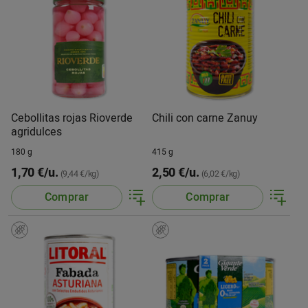
Cebollitas rojas Rioverde
Chili con carne Zanuy
agridulces
180 g
415 g
1,70 €/u.
2,50 €/u.
(9,44 €/kg)
(6,02 €/kg)
Comprar
Comprar