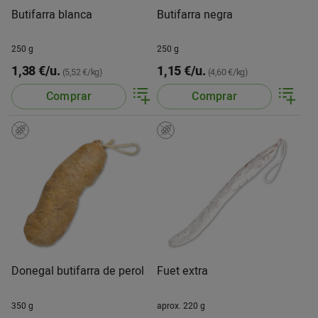
Butifarra blanca
Butifarra negra
250 g
250 g
1,38 €/u.
1,15 €/u.
(5,52 €/kg)
(4,60 €/kg)
Comprar
Comprar
Donegal butifarra de perol
Fuet extra
350 g
aprox. 220 g