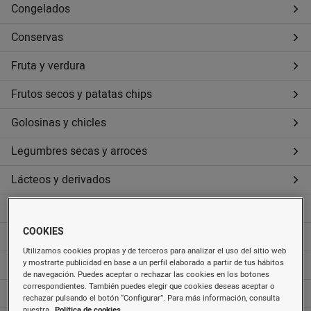
Congelados
Conservas
Fruta y verdura
Frutos secos y patatas chips
Golosinas y chicles
Legumbres secas y arroces
Lácteos y derivados
Pan
COOKIES
Pasta y harinas
Utilizamos cookies propias y de terceros para analizar el uso del sitio web
Pastelería, galletas y cereales
y mostrarte publicidad en base a un perfil elaborado a partir de tus hábitos
de navegación. Puedes aceptar o rechazar las cookies en los botones
correspondientes. También puedes elegir que cookies deseas aceptar o
Quesos
rechazar pulsando el botón “Configurar”. Para más información, consulta
nuestra
Política de cookies