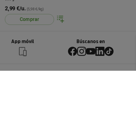
2,99 €/u.
(5,98 €/kg)
Comprar
App móvil
Búscanos en
Servicio al cliente
Contactar
Devoluciones
Información
Sistemas entrega
Preguntas frecuentes
Condiciones