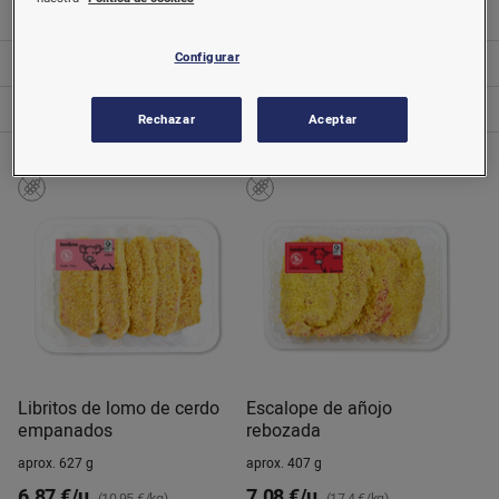
Repostería
Configurar
Salsas
Sector bebé e infantil
Rechazar
Aceptar
Libritos de lomo de cerdo
Escalope de añojo
empanados
rebozada
aprox. 627 g
aprox. 407 g
6,87 €/u.
7,08 €/u.