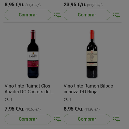
8,95 €/u.
23,95 €/u.
(11,93 €/l)
(31,93 €/l)
Comprar
Comprar
Vino tinto Raimat Clos
Vino tinto Ramon Bilbao
Abadia DO Costers del
crianza DO Rioja
Segre
75 cl
75 cl
7,95 €/u.
8,95 €/u.
(10,60 €/l)
(11,93 €/l)
Comprar
Comprar