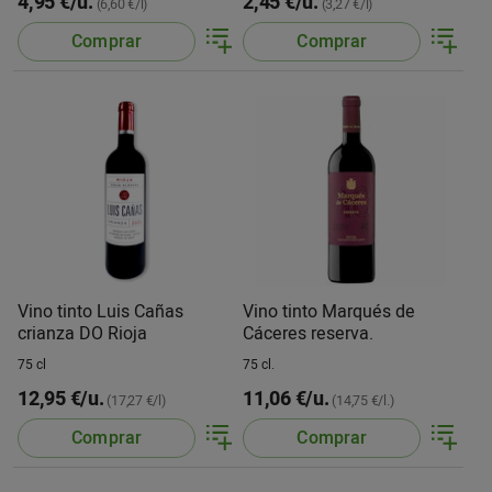
4,95 €/u.
2,45 €/u.
(6,60 €/l)
(3,27 €/l)
Comprar
Comprar
Vino tinto Luis Cañas
Vino tinto Marqués de
crianza DO Rioja
Cáceres reserva.
75 cl
75 cl.
12,95 €/u.
11,06 €/u.
(17,27 €/l)
(14,75 €/l.)
Comprar
Comprar