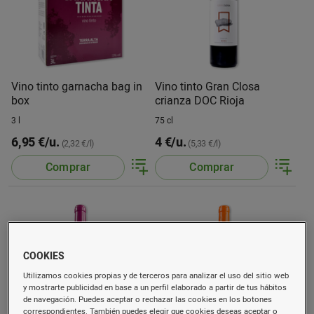
Vino tinto garnacha bag in
Vino tinto Gran Closa
box
crianza DOC Rioja
3 l
75 cl
6,95 €/u.
4 €/u.
(2,32 €/l)
(5,33 €/l)
Comprar
Comprar
COOKIES
Utilizamos cookies propias y de terceros para analizar el uso del sitio web
y mostrarte publicidad en base a un perfil elaborado a partir de tus hábitos
de navegación. Puedes aceptar o rechazar las cookies en los botones
correspondientes. También puedes elegir que cookies deseas aceptar o