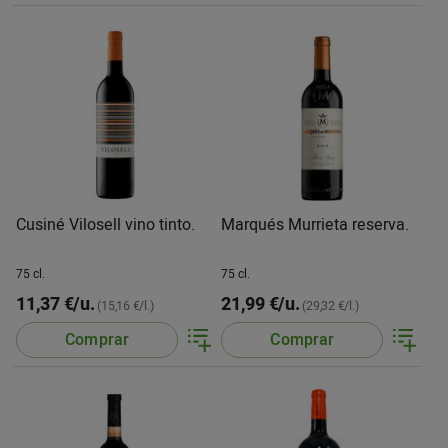
Cusiné Vilosell vino tinto.
Marqués Murrieta reserva.
75 cl.
75 cl.
11,37 €/u.
21,99 €/u.
(15,16 €/l.)
(29,32 €/l.)
Comprar
Comprar