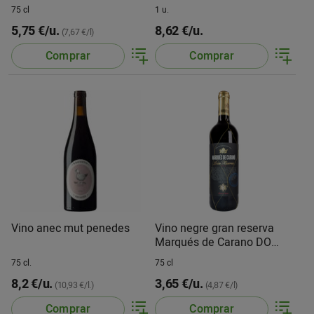
75 cl
1 u.
5,75 €/u.
8,62 €/u.
(7,67 €/l)
Comprar
Comprar
Vino anec mut penedes
Vino negre gran reserva
Marqués de Carano DO
Cariñena
75 cl.
75 cl
8,2 €/u.
3,65 €/u.
(10,93 €/l.)
(4,87 €/l)
Comprar
Comprar