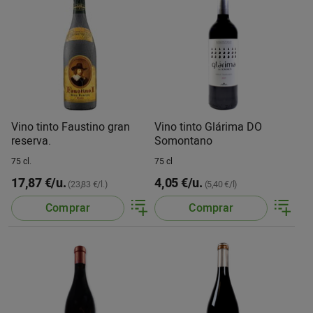
Vino tinto Faustino gran
Vino tinto Glárima DO
reserva.
Somontano
75 cl.
75 cl
17,87 €/u.
4,05 €/u.
(23,83 €/l.)
(5,40 €/l)
Comprar
Comprar