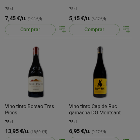
75 cl
75 cl
7,45 €/u.
5,15 €/u.
(9,93 €/l)
(6,87 €/l)
Comprar
Comprar
Vino tinto Borsao Tres
Vino tinto Cap de Ruc
Picos
garnacha DO Montsant
75 cl
75 cl
13,95 €/u.
6,95 €/u.
(18,60 €/l)
(9,27 €/l)