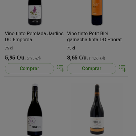
Vino tinto Perelada Jardins
Vino tinto Petit Blei
DO Empordà
garnacha tinta DO Priorat
75 cl
75 cl
5,95 €/u.
8,65 €/u.
(7,93 €/l)
(11,53 €/l)
Comprar
Comprar