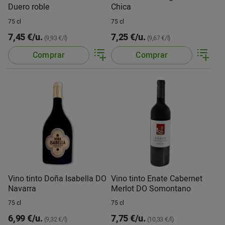
Duero roble
Chica
75 cl
75 cl
7,45 €/u.
7,25 €/u.
(9,93 €/l)
(9,67 €/l)
Comprar
Comprar
Vino tinto Doña Isabella DO
Vino tinto Enate Cabernet
Navarra
Merlot DO Somontano
75 cl
75 cl
6,99 €/u.
7,75 €/u.
(9,32 €/l)
(10,33 €/l)