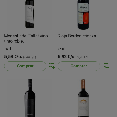
Monestir del Tallat vino
Rioja Bordón crianza.
tinto roble.
75 cl.
75 cl.
5,58 €/u.
6,92 €/u.
(7,44 €/l.)
(9,23 €/l.)
Comprar
Comprar