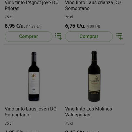
Vino tinto L'Agnet jove DO
Vino tinto Laus crianza DO
Priorat
Somontano
75 cl
75 cl
8,95 €/u.
6,75 €/u.
(11,93 €/l)
(9,00 €/l)
Comprar
Comprar
Vino tinto Laus joven DO
Vino tinto Los Molinos
Somontano
Valdepeñas
75 cl
75 cl