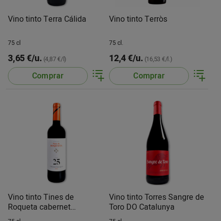
Vino tinto Terra Cálida
Vino tinto Terròs
75 cl
75 cl.
3,65 €/u.
12,4 €/u.
(4,87 €/l)
(16,53 €/l.)
Comprar
Comprar
Vino tinto Tines de
Vino tinto Torres Sangre de
Roqueta cabernet
Toro DO Catalunya
sauvignon DO Catalunya