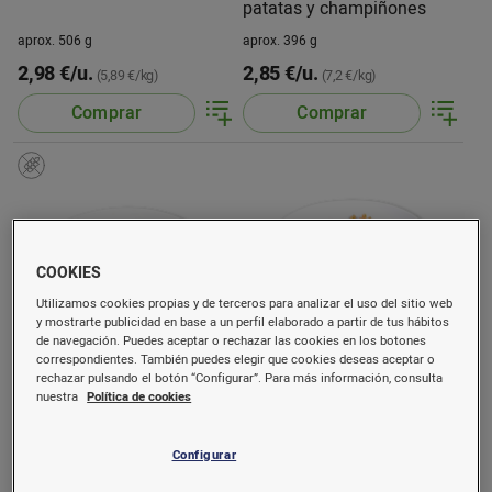
patatas y champiñones
aprox. 506 g
aprox. 396 g
2,98 €/u.
2,85 €/u.
(5,89 €/kg)
(7,2 €/kg)
Comprar
Comprar
COOKIES
Utilizamos cookies propias y de terceros para analizar el uso del sitio web
y mostrarte publicidad en base a un perfil elaborado a partir de tus hábitos
de navegación. Puedes aceptar o rechazar las cookies en los botones
correspondientes. También puedes elegir que cookies deseas aceptar o
rechazar pulsando el botón “Configurar”. Para más información, consulta
Pechuga de pollo a la
Butifarra con judías
nuestra
Política de cookies
plancha
aprox. 385 g
aprox. 374 g
Configurar
3,87 €/u.
2,99 €/u.
(10,05 €/kg)
(8 €/kg)