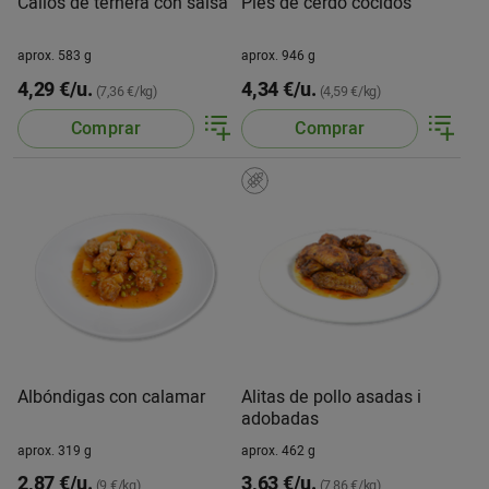
Callos de ternera con salsa
Pies de cerdo cocidos
aprox. 583 g
aprox. 946 g
4,29 €/u.
4,34 €/u.
(7,36 €/kg)
(4,59 €/kg)
Comprar
Comprar
Albóndigas con calamar
Alitas de pollo asadas i
adobadas
aprox. 319 g
aprox. 462 g
2,87 €/u.
3,63 €/u.
(9 €/kg)
(7,86 €/kg)