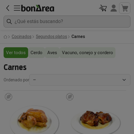
Cocinados
Segundos platos
Carnes
Ver todos
Cerdo
Aves
Vacuno, conejo y cordero
Carnes
Ordenado por