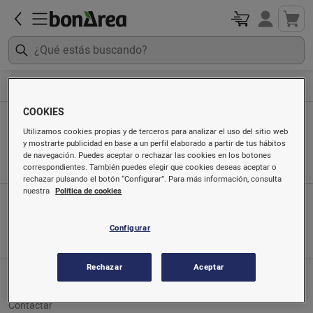
Ropa, calzado y textil hogar
Textil cama
COOKIES
Textil cama
Utilizamos cookies propias y de terceros para analizar el uso del sitio web
y mostrarte publicidad en base a un perfil elaborado a partir de tus hábitos
Ordenado por
de navegación. Puedes aceptar o rechazar las cookies en los botones
correspondientes. También puedes elegir que cookies deseas aceptar o
rechazar pulsando el botón “Configurar”. Para más información, consulta
nuestra
Política de cookies
App móvil
Búscanos en
Configurar
Rechazar
Aceptar
Servicio al cliente
Contactar