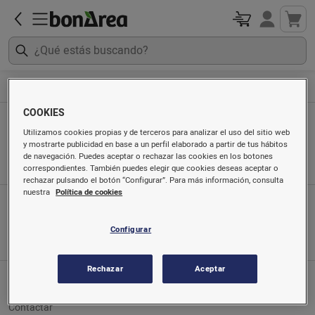
Ropa, calzado y textil hogar
Ropa y calzado laboral
COOKIES
Ropa y calzado laboral
Utilizamos cookies propias y de terceros para analizar el uso del sitio web
y mostrarte publicidad en base a un perfil elaborado a partir de tus hábitos
Ordenado por
de navegación. Puedes aceptar o rechazar las cookies en los botones
correspondientes. También puedes elegir que cookies deseas aceptar o
rechazar pulsando el botón “Configurar”. Para más información, consulta
nuestra
Política de cookies
App móvil
Búscanos en
Configurar
Rechazar
Aceptar
Servicio al cliente
Contactar