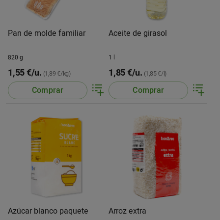
Pan de molde familiar
Aceite de girasol
820 g
1 l
1,55 €/u.
1,85 €/u.
(1,89 €/kg)
(1,85 €/l)
Comprar
Comprar
Azúcar blanco paquete
Arroz extra