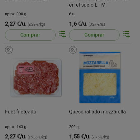
en el suelo L - M
aprox. 990 g
6 u.
2,27 €/u.
1,6 €/u.
(2,29 €/kg)
(0,27 €/u.)
Comprar
Comprar
Fuet fileteado
Queso rallado mozzarella
aprox. 143 g
200 g
2,27 €/u.
1,55 €/u.
(15,85 €/kg)
(7,75 €/kg)