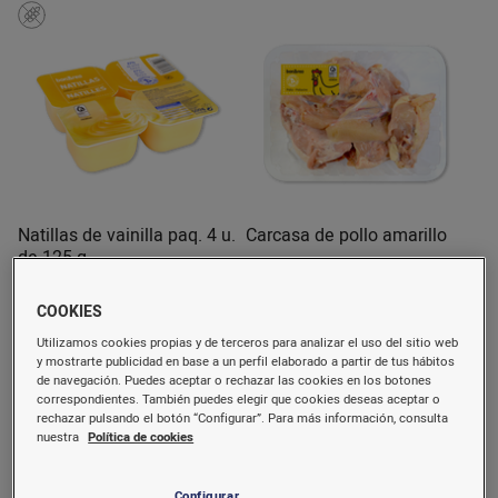
Natillas de vainilla paq. 4 u.
Carcasa de pollo amarillo
de 125 g
500 g
aprox. 913 g
COOKIES
1,15 €/u.
1,36 €/u.
(2,30 €/kg)
(1,49 €/kg)
Utilizamos cookies propias y de terceros para analizar el uso del sitio web
Comprar
Comprar
y mostrarte publicidad en base a un perfil elaborado a partir de tus hábitos
de navegación. Puedes aceptar o rechazar las cookies en los botones
correspondientes. También puedes elegir que cookies deseas aceptar o
rechazar pulsando el botón “Configurar”. Para más información, consulta
Bajada
nuestra
Política de cookies
precio
Configurar