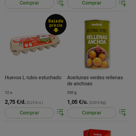
Comprar
Comprar
Bajada
precio
Huevos L rubio estuchado
Aceitunas verdes rellenas
de anchoas
12 u.
350 g
2,75 €/d.
1,05 €/u.
(0,23 €/u.)
(3,00 €/kg)
Comprar
Comprar