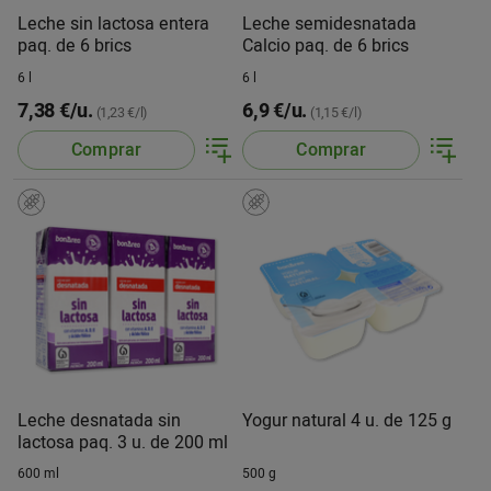
Leche sin lactosa entera
Leche semidesnatada
paq. de 6 brics
Calcio paq. de 6 brics
6 l
6 l
7,38 €/u.
6,9 €/u.
(1,23 €/l)
(1,15 €/l)
Comprar
Comprar
Leche desnatada sin
Yogur natural 4 u. de 125 g
lactosa paq. 3 u. de 200 ml
600 ml
500 g