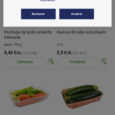
Rechazar
Aceptar
Pechuga de pollo amarillo
Huevos M rubio estuchado
fileteada
aprox. 759 g
12 u.
5,43 €/u.
2,5 €/d.
(7,15 €/kg)
(0,21 €/u.)
Comprar
Comprar