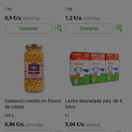
1 kg
1 kg
0,9 €/u.
1,2 €/u.
(0,90 €/kg)
(1,20 €/kg)
Comprar
Comprar
Garbanzo cocido en frasco
Leche desnatada paq. de 6
de cristal
brics
400 g
6 l
0,84 €/u.
5,04 €/u.
(2,10 €/kg)
(0,84 €/l)