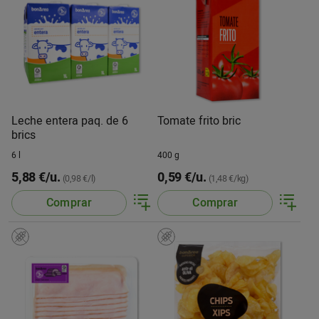
Leche entera paq. de 6
Tomate frito bric
brics
6 l
400 g
5,88 €/u.
0,59 €/u.
(0,98 €/l)
(1,48 €/kg)
Comprar
Comprar