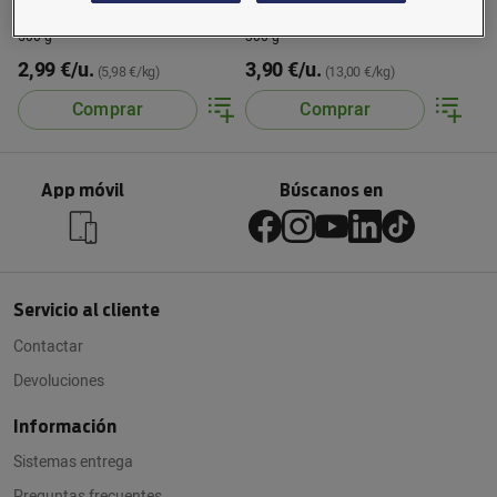
Champiland
500 g
300 g
2,99 €/u.
3,90 €/u.
(5,98 €/kg)
(13,00 €/kg)
Comprar
Comprar
App móvil
Búscanos en
Servicio al cliente
Contactar
Devoluciones
Información
Sistemas entrega
Preguntas frecuentes