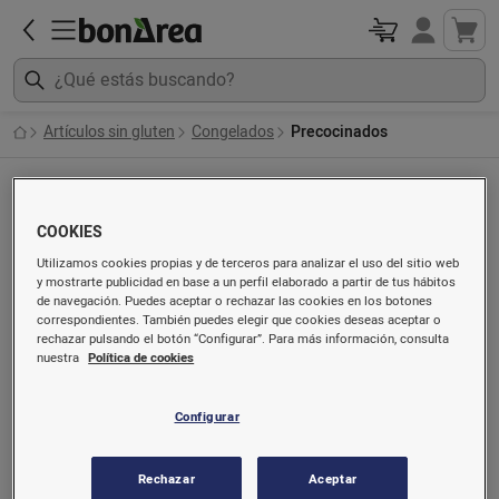
Artículos sin gluten
Congelados
Precocinados
Precocinados
COOKIES
Utilizamos cookies propias y de terceros para analizar el uso del sitio web
y mostrarte publicidad en base a un perfil elaborado a partir de tus hábitos
de navegación. Puedes aceptar o rechazar las cookies en los botones
correspondientes. También puedes elegir que cookies deseas aceptar o
rechazar pulsando el botón “Configurar”. Para más información, consulta
nuestra
Política de cookies
Configurar
Delicias a la romana
Ceps troceados
Rechazar
Aceptar