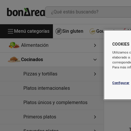
Menú categorías
Sin gluten
Gourmet
M
COOKIES
Alimentación
Utilizamos c
elaborado a 
Cocinados
correspondie
Para más in
Pizzas y tortillas
Configurar
Platos internacionales
Platos únicos y complementos
Primeros platos