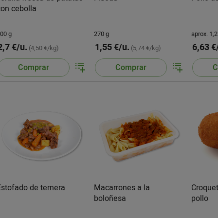
con cebolla
00 g
270 g
aprox. 1,2
2,7 €/u.
1,55 €/u.
6,63 €
(4,50 €/kg)
(5,74 €/kg)
Comprar
Comprar
C
Estofado de ternera
Macarrones a la
Croquet
boloñesa
pollo