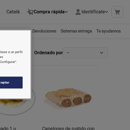
Català
Compra rápida
Identifícate
Devoluciones
Sistemas entrega
Te ayudamos
Ordenado por
base a un perfil
nes
Configurar”.
ceptar
sado 1 u.
Canelones de rustido con