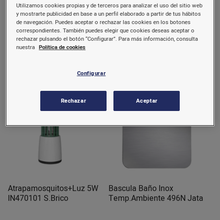
Utilizamos cookies propias y de terceros para analizar el uso del sitio web
Atrapa Mosquitos Exterior
Atrapamosquitos LED
y mostrarte publicidad en base a un perfil elaborado a partir de tus hábitos
25W MT8E Jata
c/Ventilador IN410302
de navegación. Puedes aceptar o rechazar las cookies en los botones
S.Brico
correspondientes. También puedes elegir que cookies deseas aceptar o
rechazar pulsando el botón “Configurar”. Para más información, consulta
nuestra
Política de cookies
67,16 €/u.
25,82 €/u.
Comprar
Comprar
Configurar
Rechazar
Aceptar
Atrapamosquitos+Luz 5W
Bascula Baño Inox
IN470101 S.Brico
Temp.Ambiente 496N Jata