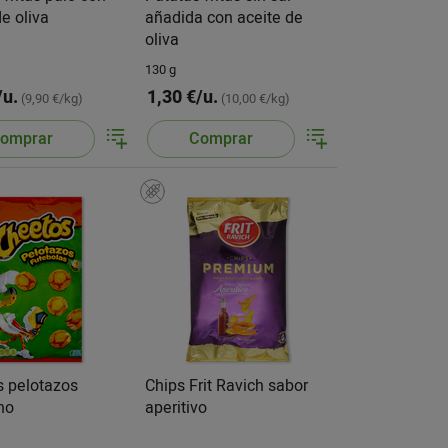
de oliva
añadida con aceite de
oliva
130 g
/u.
1,30 €/u.
(9,90 €/kg)
(10,00 €/kg)
omprar
Comprar
s pelotazos
Chips Frit Ravich sabor
no
aperitivo