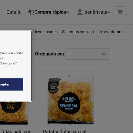
Català
Compra rápida
Identifícate
Devoluciones
Sistemas entrega
Te ayudamos
Ordenado por
base a un perfil
nes
Configurar”.
ceptar
 fritas palo con
Patatas fritas sin sal