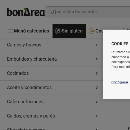
Menú categorías
Sin gluten
Gourmet
M
COOKIES
Carnes y huevos
Utilizamos c
elaborado a 
Embutidos y charcutería
correspondie
Para más in
Cocinados
Configurar
Aceite y condimentos
Café e infusiones
Caldos, cremas y purés