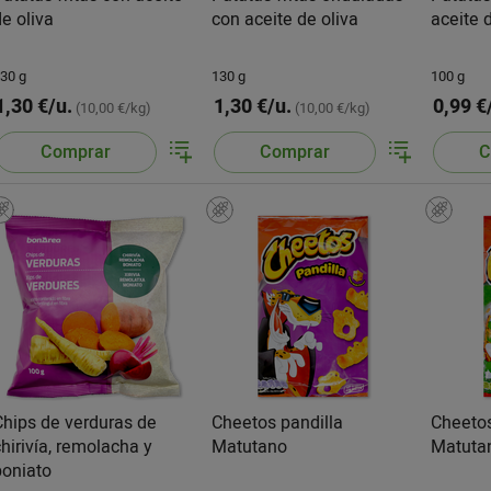
de oliva
con aceite de oliva
aceite 
30 g
130 g
100 g
1,30 €/u.
1,30 €/u.
0,99 €
(10,00 €/kg)
(10,00 €/kg)
Comprar
Comprar
C
Chips de verduras de
Cheetos pandilla
Cheeto
chirivía, remolacha y
Matutano
Matuta
boniato