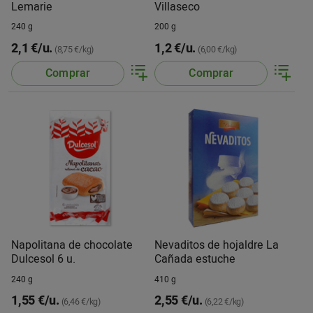
Lemarie
Villaseco
240 g
200 g
2,1 €/u.
1,2 €/u.
(8,75 €/kg)
(6,00 €/kg)
Comprar
Comprar
Napolitana de chocolate
Nevaditos de hojaldre La
Dulcesol 6 u.
Cañada estuche
240 g
410 g
1,55 €/u.
2,55 €/u.
(6,46 €/kg)
(6,22 €/kg)