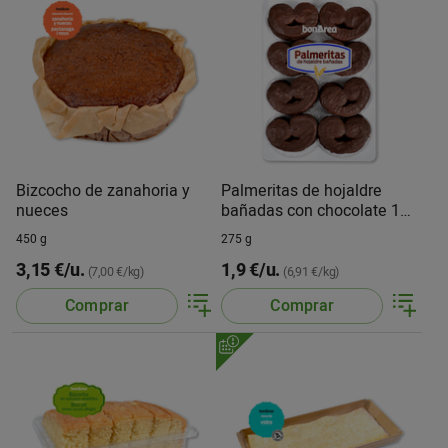
Bizcocho de zanahoria y
Palmeritas de hojaldre
nueces
bañadas con chocolate 16
u.
450 g
275 g
3,15 €/u.
1,9 €/u.
(7,00 €/kg)
(6,91 €/kg)
Comprar
Comprar