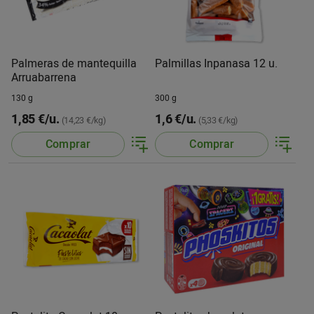
Palmeras de mantequilla
Palmillas Inpanasa 12 u.
Arruabarrena
130 g
300 g
1,85 €/u.
1,6 €/u.
(14,23 €/kg)
(5,33 €/kg)
Comprar
Comprar