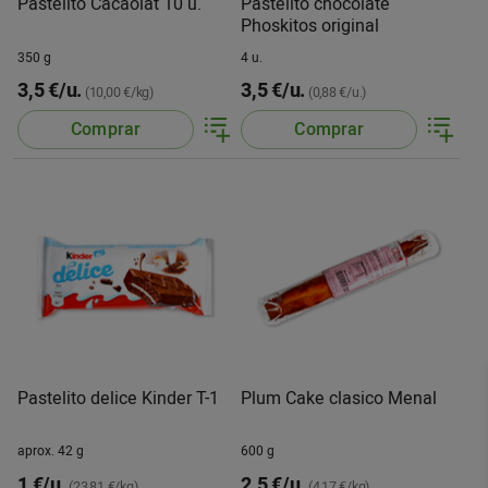
Pastelito Cacaolat 10 u.
Pastelito chocolate
Phoskitos original
350 g
4 u.
3,5 €/u.
3,5 €/u.
(10,00 €/kg)
(0,88 €/u.)
Comprar
Comprar
Pastelito delice Kinder T-1
Plum Cake clasico Menal
aprox. 42 g
600 g
1 €/u.
2,5 €/u.
(23,81 €/kg)
(4,17 €/kg)