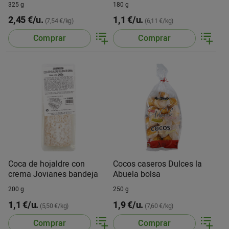
bandeja
325 g
180 g
2,45 €/u.
1,1 €/u.
(7,54 €/kg)
(6,11 €/kg)
Comprar
Comprar
Coca de hojaldre con
Cocos caseros Dulces la
crema Jovianes bandeja
Abuela bolsa
200 g
250 g
1,1 €/u.
1,9 €/u.
(5,50 €/kg)
(7,60 €/kg)
Comprar
Comprar