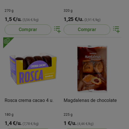
270 g
320 g
1,5 €/u.
1,25 €/u.
(5,56 €/kg)
(3,91 €/kg)
Comprar
Comprar
Rosca crema cacao 4 u.
Magdalenas de chocolate
180 g
225 g
1,4 €/u.
1 €/u.
(7,78 €/kg)
(4,44 €/kg)