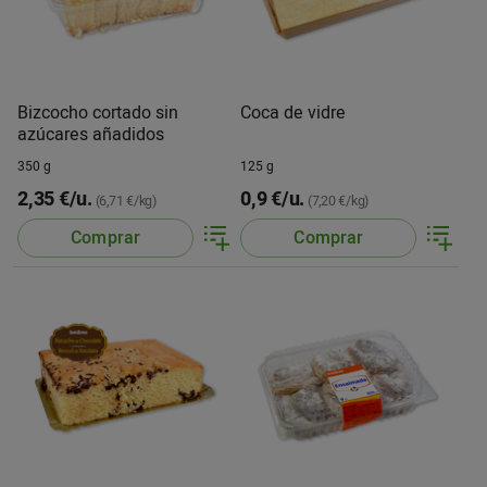
Bizcocho cortado sin
Coca de vidre
azúcares añadidos
350 g
125 g
2,35 €/u.
0,9 €/u.
(6,71 €/kg)
(7,20 €/kg)
Comprar
Comprar