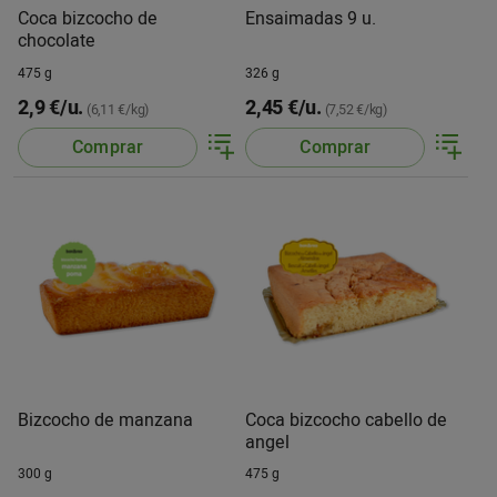
Coca bizcocho de
Ensaimadas 9 u.
chocolate
475 g
326 g
2,9 €/u.
2,45 €/u.
(6,11 €/kg)
(7,52 €/kg)
Comprar
Comprar
Bizcocho de manzana
Coca bizcocho cabello de
angel
300 g
475 g