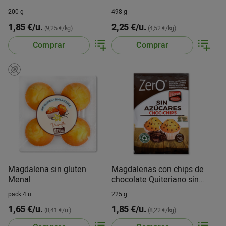
200 g
498 g
1,85 €/u.
2,25 €/u.
(9,25 €/kg)
(4,52 €/kg)
Comprar
Comprar
Magdalena sin gluten
Magdalenas con chips de
Menal
chocolate Quiteriano sin
azúcares
pack 4 u.
225 g
1,65 €/u.
1,85 €/u.
(0,41 €/u.)
(8,22 €/kg)