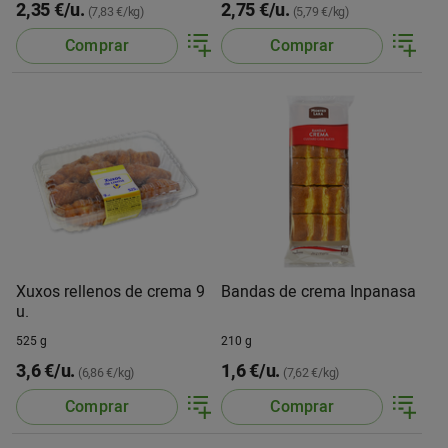
2,35 €/u.
2,75 €/u.
(7,83 €/kg)
(5,79 €/kg)
Comprar
Comprar
Xuxos rellenos de crema 9
Bandas de crema Inpanasa
u.
525 g
210 g
3,6 €/u.
1,6 €/u.
(6,86 €/kg)
(7,62 €/kg)
Comprar
Comprar