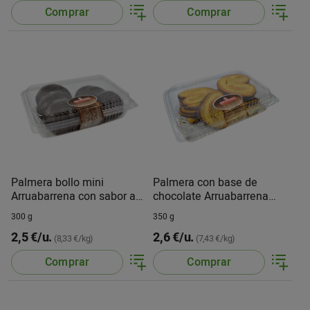
Comprar
Comprar
Palmera bollo mini
Palmera con base de
Arruabarrena con sabor a
chocolate Arruabarrena
chocolate
paq. de 10 u.
300 g
350 g
2,5 €/u.
2,6 €/u.
(8,33 €/kg)
(7,43 €/kg)
Comprar
Comprar