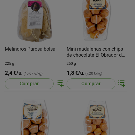
Melindros Parosa bolsa
Mini madalenas con chips
de chocolate El Obrador de
Francisco
225 g
250 g
2,4 €/u.
1,8 €/u.
(10,67 €/kg)
(7,20 €/kg)
Comprar
Comprar