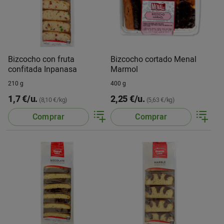
Bizcocho con fruta
Bizcocho cortado Menal
confitada Inpanasa
Marmol
210 g
400 g
1,7 €/u.
2,25 €/u.
(8,10 €/kg)
(5,63 €/kg)
Comprar
Comprar