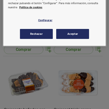
rechazar pulsando el botón “Configurar”. Para más información, consulta
nuestra
Política de cookies
Configurar
Croissant
Croissant con virutas de
cacao
270 g
300 g
Rechazar
Aceptar
1,5 €/u.
2,5 €/u.
(5,56 €/kg)
(8,33 €/kg)
Comprar
Comprar