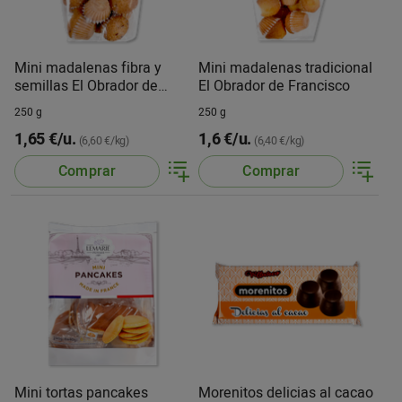
Mini madalenas fibra y
Mini madalenas tradicional
semillas El Obrador de
El Obrador de Francisco
Francisco
250 g
250 g
1,65 €/u.
1,6 €/u.
(6,60 €/kg)
(6,40 €/kg)
Comprar
Comprar
Mini tortas pancakes
Morenitos delicias al cacao