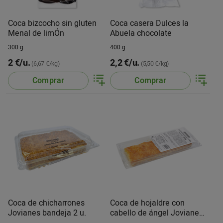
Coca bizcocho sin gluten
Coca casera Dulces la
Menal de limÓn
Abuela chocolate
300 g
400 g
2 €/u.
2,2 €/u.
(6,67 €/kg)
(5,50 €/kg)
Comprar
Comprar
Coca de chicharrones
Coca de hojaldre con
Jovianes bandeja 2 u.
cabello de ángel Jovianes