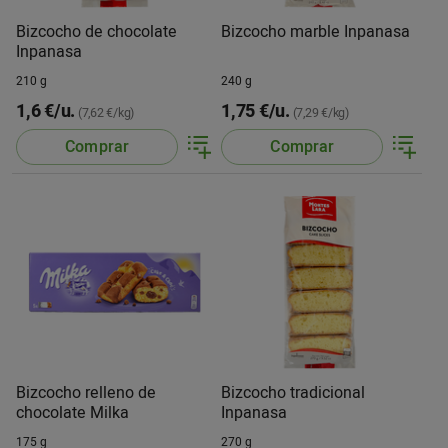
Bizcocho de chocolate
Bizcocho marble Inpanasa
Inpanasa
210 g
240 g
1,6 €/u.
1,75 €/u.
(7,62 €/kg)
(7,29 €/kg)
Comprar
Comprar
Bizcocho relleno de
Bizcocho tradicional
chocolate Milka
Inpanasa
175 g
270 g