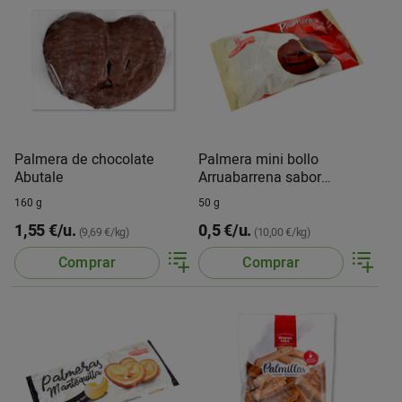
Palmera de chocolate
Palmera mini bollo
Abutale
Arruabarrena sabor
chocolate
160 g
50 g
1,55 €/u.
0,5 €/u.
(9,69 €/kg)
(10,00 €/kg)
Comprar
Comprar