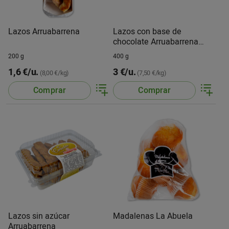
Lazos Arruabarrena
Lazos con base de
chocolate Arruabarrena
paq. de 10 u.
200 g
400 g
1,6 €/u.
3 €/u.
(8,00 €/kg)
(7,50 €/kg)
Comprar
Comprar
Lazos sin azúcar
Madalenas La Abuela
Arruabarrena