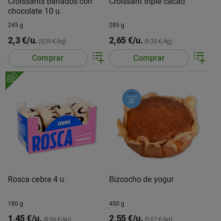
Croissants bañados con
Croissant triple cacao
chocolate 10 u.
245 g
285 g
2,3 €/u.
2,65 €/u.
(9,39 €/kg)
(9,30 €/kg)
Comprar
Comprar
Rosca cebra 4 u.
Bizcocho de yogur
180 g
450 g
1,45 €/u.
2,55 €/u.
(8,06 €/kg)
(5,67 €/kg)