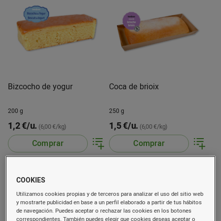
Bizcocho de yogur
Coca de brioix
200 g
250 g
1,2 €/u.
1,5 €/u.
(6,00 €/kg)
(6,00 €/kg)
Comprar
Comprar
COOKIES
Utilizamos cookies propias y de terceros para analizar el uso del sitio web
y mostrarte publicidad en base a un perfil elaborado a partir de tus hábitos
de navegación. Puedes aceptar o rechazar las cookies en los botones
correspondientes. También puedes elegir que cookies deseas aceptar o