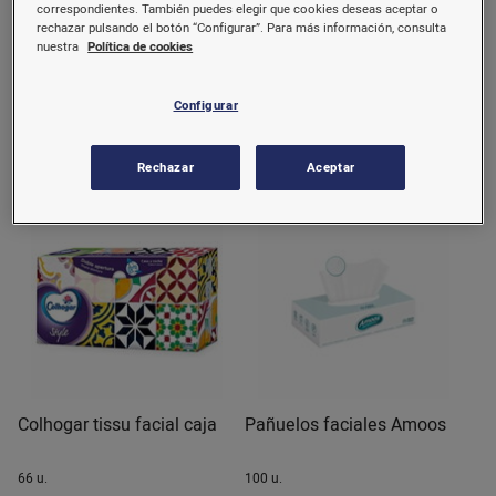
correspondientes. También puedes elegir que cookies deseas aceptar o
Pañuelos de papel triple
Colhogar pañuelos blancos
rechazar pulsando el botón “Configurar”. Para más información, consulta
capa 10 paq. de 10 u.
clásico 6uds
nuestra
Política de cookies
100 u.
6 u.
Configurar
1,25 €/u.
0,79 €/u.
(0,01 €/u.)
(0,13 €/u.)
Comprar
Comprar
Rechazar
Aceptar
Colhogar tissu facial caja
Pañuelos faciales Amoos
66 u.
100 u.