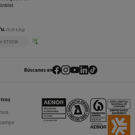
Sinblat
/u.
(9,38 €/kg)
N STOCK
Búscanos en
otros
omos
l campo