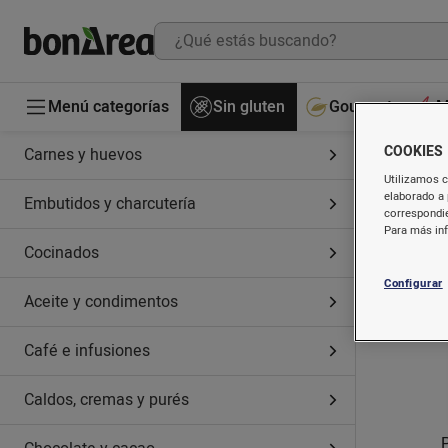
Menú categorías
Sin gluten
Gourmet
M
COOKIES
Carnes y huevos
Utilizamos c
elaborado a 
Embutidos y charcutería
correspondie
Para más in
Cocinados
Configurar
Aceite y condimentos
Café e infusiones
Caldos, cremas y purés