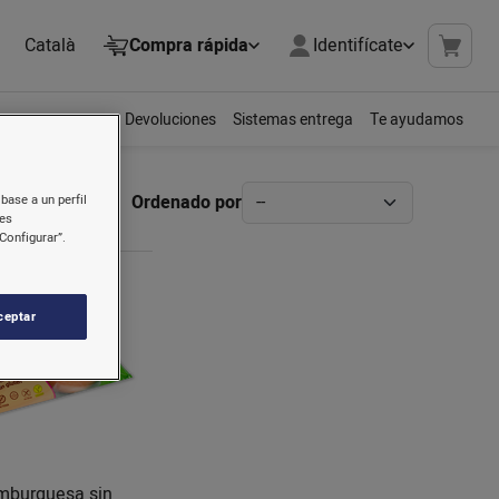
Català
Compra rápida
Identifícate
Devoluciones
Sistemas entrega
Te ayudamos
Ordenado por
base a un perfil
nes
Configurar”.
ceptar
mburguesa sin