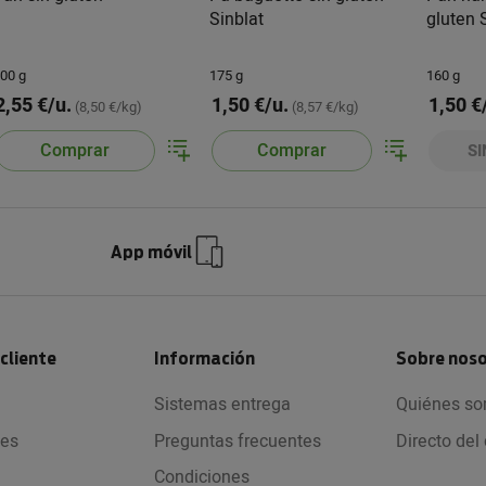
Sinblat
gluten 
00 g
175 g
160 g
2,55 €/u.
1,50 €/u.
1,50 €
(8,50 €/kg)
(8,57 €/kg)
Comprar
Comprar
SI
App móvil
 cliente
Información
Sobre nos
Sistemas entrega
Quiénes s
nes
Preguntas frecuentes
Directo de
Condiciones