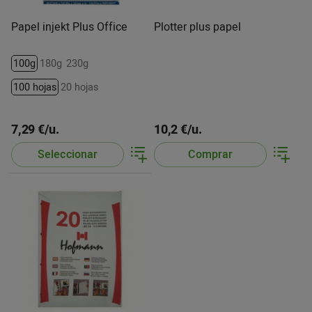
Papel injekt Plus Office
Plotter plus papel
100g
180g
230g
100 hojas
20 hojas
7,29 €/u.
10,2 €/u.
Seleccionar
Comprar