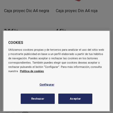
Caja proyec Dic A4 negra
Caja proyec Din A4 roja
3,9 €/u.
4 €/u.
Comprar
Comprar
COOKIES
Utilizamos cookies propias y de terceros para analizar el uso del sitio web
y mostrarte publicidad en base a un perfil elaborado a partir de tus hábitos
de navegación. Puedes aceptar o rechazar las cookies en los botones
correspondientes. También puedes elegir que cookies deseas aceptar o
rechazar pulsando el botón “Configurar”. Para más información, consulta
nuestra
Política de cookies
Configurar
Rechazar
Aceptar
Caja proyecto A4
Caja proyecto A4 5 amarillo