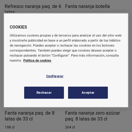
Refresco naranja paq. de 6
Fanta naranja botella
latas
198 cl
2 l
COOKIES
2,82 €/u.
1,85 €/u.
(1,42 €/l)
(0,93 €/l)
Utilizamos cookies propias y de terceros para analizar el uso del sitio web
Comprar
Comprar
y mostrarte publicidad en base a un perfil elaborado a partir de tus hábitos
de navegación. Puedes aceptar o rechazar las cookies en los botones
correspondientes. También puedes elegir que cookies deseas aceptar o
rechazar pulsando el botón “Configurar”. Para más información, consulta
nuestra
Política de cookies
Configurar
Rechazar
Aceptar
Fanta naranja paq. de 8
Fanta naranja zero azúcar
latas de 33 cl
paq. 8 latas de 33 cl
198 cl
264 cl