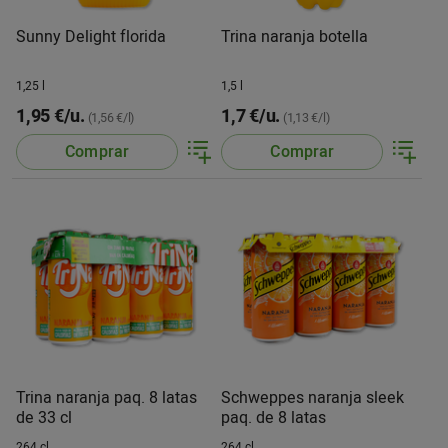
Sunny Delight florida
Trina naranja botella
1,25 l
1,5 l
1,95 €/u.
1,7 €/u.
(1,56 €/l)
(1,13 €/l)
Comprar
Comprar
Trina naranja paq. 8 latas
Schweppes naranja sleek
de 33 cl
paq. de 8 latas
264 cl
264 cl