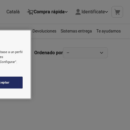
Català
Compra rápida
Identifícate
Devoluciones
Sistemas entrega
Te ayudamos
Ordenado por
base a un perfil
nes
Configurar”.
ceptar