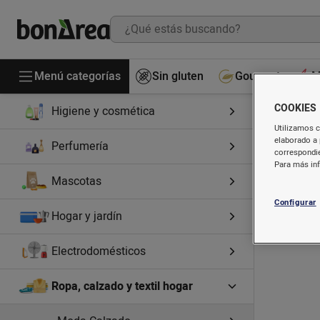
Cocinados
Bebidas
Menú categorías
Droguería
Sin gluten
Gourmet
M
COOKIES
Higiene y cosmética
Utilizamos c
elaborado a 
Perfumería
correspondie
Para más in
Mascotas
Configurar
Hogar y jardín
Electrodomésticos
Ropa, calzado y textil hogar