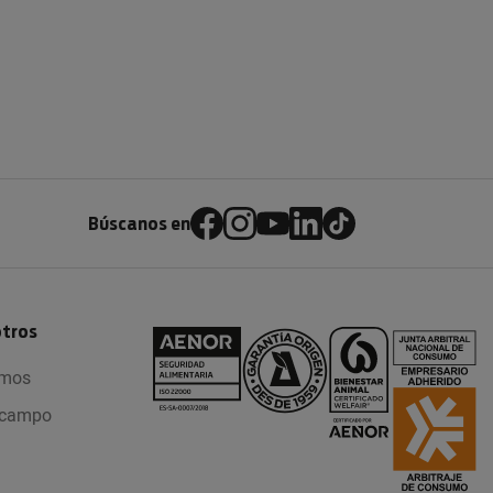
Búscanos en
otros
omos
l campo